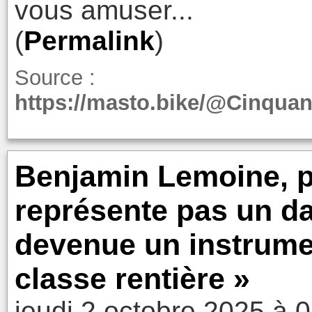
vous amuser...
(
Permalink
)
Source :
https://masto.bike/@Cinqua
Benjamin Lemoine, pol
représente pas un da
devenue un instrume
classe rentière »
jeudi 2 octobre 2025 à 