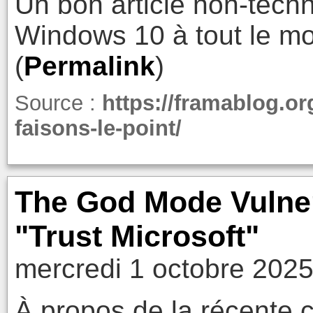
Un bon article non-techn
Windows 10 à tout le m
(
Permalink
)
Source :
https://framablog.or
faisons-le-point/
The God Mode Vulnera
"Trust Microsoft"
mercredi 1 octobre 2025
À propos de la récente c