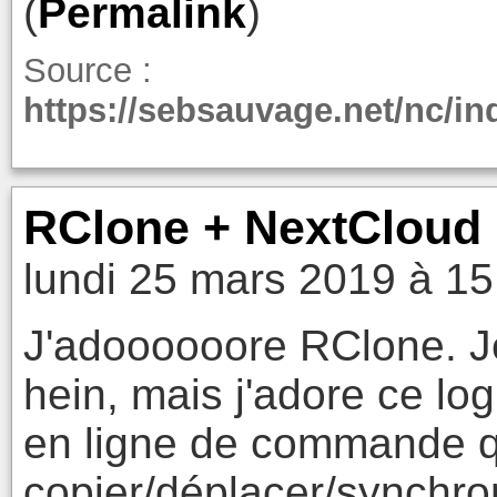
(
Permalink
)
Source :
https://sebsauvage.net/nc/
RClone + NextCloud
lundi 25 mars 2019 à 15
J'adoooooore RClone. Je
hein, mais j'adore ce logi
en ligne de commande q
copier/déplacer/synchron