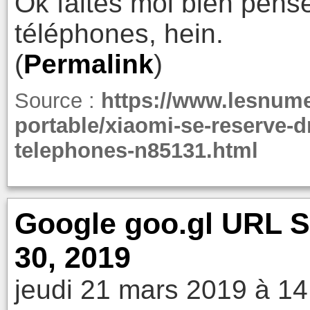
Ok faites moi bien pense
téléphones, hein.
(
Permalink
)
Source :
https://www.lesnum
portable/xiaomi-se-reserve-dr
telephones-n85131.html
Google goo.gl URL S
30, 2019
jeudi 21 mars 2019 à 14