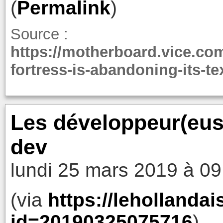
(
Permalink
)
Source :
https://motherboard.vice.com
fortress-is-abandoning-its-te
Les développeur(euse
dev
lundi 25 mars 2019 à 09
(via
https://lehollandai
id=20190325075716
)