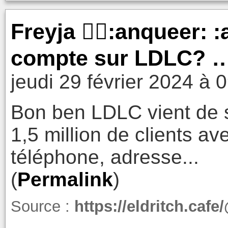
Freyja 🏴‍☠️:anqueer:
compte sur LDLC? …"
jeudi 29 février 2024 à 
Bon ben LDLC vient de s
1,5 million de clients a
téléphone, adresse...
(
Permalink
)
Source :
https://eldritch.ca