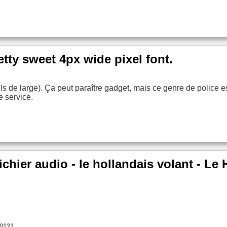
tty sweet 4px wide pixel font.
ls de large). Ça peut paraître gadget, mais ce genre de police e
re service.
ichier audio - le hollandais volant - Le
90121