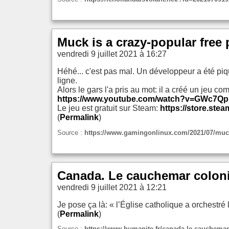
Muck is a crazy-popular free
vendredi 9 juillet 2021 à 16:27
Héhé... c'est pas mal. Un développeur a été piqu
ligne.
Alors le gars l'a pris au mot: il a créé un jeu com
https://www.youtube.com/watch?v=GWc7
Le jeu est gratuit sur Steam:
https://store.st
(
Permalink
)
Source :
https://www.gamingonlinux.com/2021/07/muck-
Canada. Le cauchemar colonia
vendredi 9 juillet 2021 à 12:21
Je pose ça là: « l’Église catholique a orchestré
(
Permalink
)
Source :
https://www.humanite.fr/canada-le-cauchemar-c