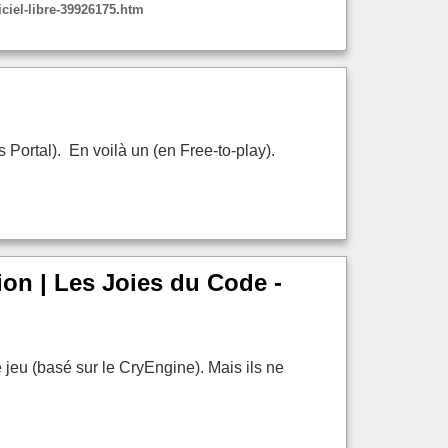
iciel-libre-39926175.htm
ortal). En voilà un (en Free-to-play).
on | Les Joies du Code -
jeu (basé sur le CryEngine). Mais ils ne