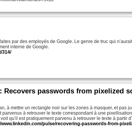
ites par des employés de Google. Le genre de truc qui n'aurait
ement interne de Google.
t/314/
x: Recovers passwords from pixelized s
n, à mettre un rectangle noir sur les zones à masquer, et pas jus
t parvenus à retrouver le texte correspondant à une pixellisation
it qu'il est pratiquement parvenu à retrouver le texte à partir d'
//www.linkedin.com/pulse/recovering-passwords-from-pixel