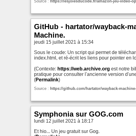
Source :
https://lesjoiesducode.fr/amazon-jeu-video-o
GitHub - hartator/wayback-m
Machine.
jeudi 15 juillet 2021 à 15:34
Sous le coude: Un script qui permet de téléchar
index.html, et ré-écrit les liens pour pointer en lo
(Contexte:
https://web.archive.org
est notre b
pratique pour consulter l'ancienne version d'un
(
Permalink
)
Source :
https://github.com/hartator/wayback-machine
Symphonia sur GOG.com
lundi 12 juillet 2021 à 18:17
Et hio... Un jeu gratuit sur Gog.