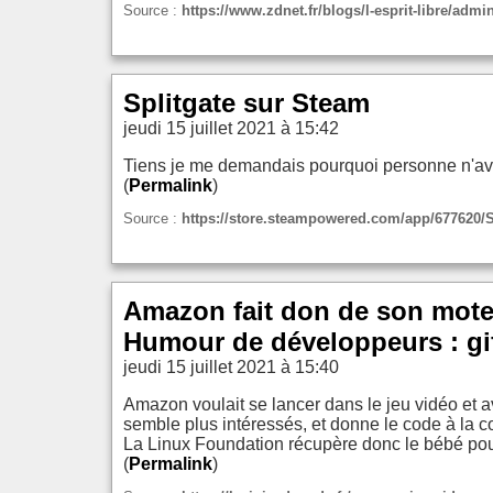
Source :
https://www.zdnet.fr/blogs/l-esprit-libre/adm
Splitgate sur Steam
jeudi 15 juillet 2021 à 15:42
Tiens je me demandais pourquoi personne n'avai
(
Permalink
)
Source :
https://store.steampowered.com/app/677620/S
Amazon fait don de son moteu
Humour de développeurs : gi
jeudi 15 juillet 2021 à 15:40
Amazon voulait se lancer dans le jeu vidéo et 
semble plus intéressés, et donne le code à la
La Linux Foundation récupère donc le bébé pou
(
Permalink
)