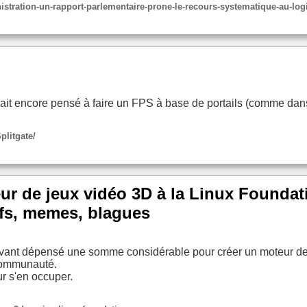
inistration-un-rapport-parlementaire-prone-le-recours-systematique-au-log
t encore pensé à faire un FPS à base de portails (comme dans P
plitgate/
r de jeux vidéo 3D à la Linux Foundati
fs, memes, blagues
avant dépensé une somme considérable pour créer un moteur de 
 communauté.
r s'en occuper.