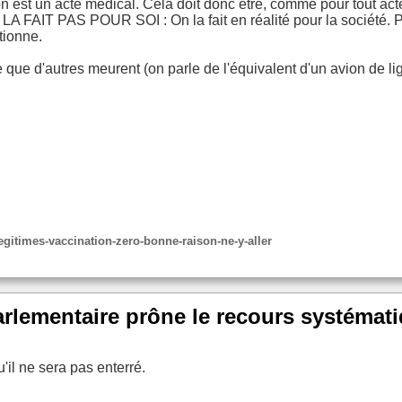
 est un acte médical. Cela doit donc être, comme pour tout acte
 FAIT PAS POUR SOI : On la fait en réalité pour la société. Po
tionne.
re que d'autres meurent (on parle de l'équivalent d'un avion de 
egitimes-vaccination-zero-bonne-raison-ne-y-aller
rlementaire prône le recours systématiq
u'il ne sera pas enterré.