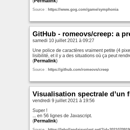
(
Permalink
)
Source :
https://www.gog.com/game/symphonia
GitHub - romeovs/creep: a pre
samedi 10 juillet 2021 à 09:27
Une police de caractères vraiment petite (4 pixe
lisibilité, et il y a des situations où ça peut rend
(
Permalink
)
Source :
https://github.com/romeovs/creep
Visualisation spectrale d’un f
vendredi 9 juillet 2021 à 19:56
Super !
... en 56 lignes de Javascript.
(
Permalink
)
Source :
https://lehollandaisvolant.net/?id=202107091