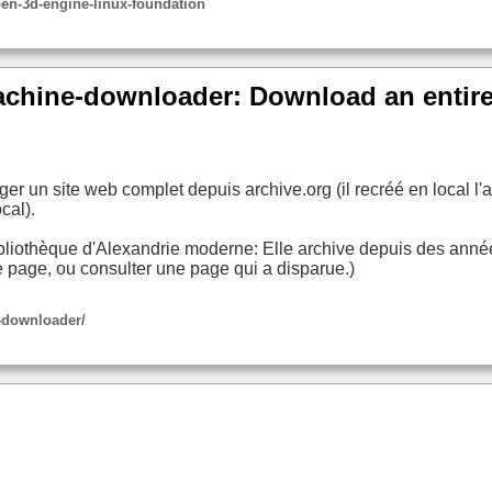
pen-3d-engine-linux-foundation
achine-downloader: Download an entir
ger un site web complet depuis archive.org (il recréé en local 
cal).
ibliothèque d'Alexandrie moderne: Elle archive depuis des anné
e page, ou consulter une page qui a disparue.)
-downloader/