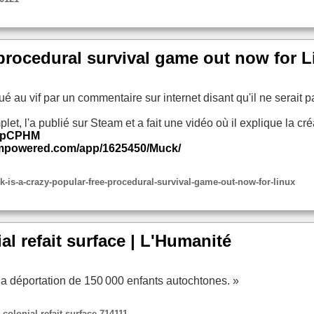
 procedural survival game out now for
é au vif par un commentaire sur internet disant qu'il ne serait 
plet, l'a publié sur Steam et a fait une vidéo où il explique la cré
QppCPHM
eampowered.com/app/1625450/Muck/
is-a-crazy-popular-free-procedural-survival-game-out-now-for-linux
l refait surface | L'Humanité
 la déportation de 150 000 enfants autochtones. »
olonial-refait-surface-714111