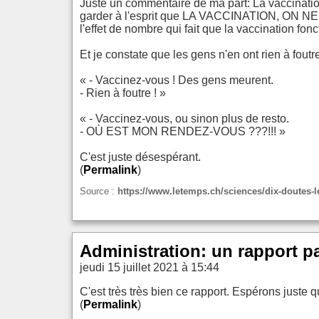
Juste un commentaire de ma part: La vaccination
garder à l'esprit que LA VACCINATION, ON NE LA
l'effet de nombre qui fait que la vaccination fonc
Et je constate que les gens n'en ont rien à fout
« - Vaccinez-vous ! Des gens meurent.
- Rien à foutre ! »
« - Vaccinez-vous, ou sinon plus de resto.
- OÙ EST MON RENDEZ-VOUS ???!!! »
C'est juste désespérant.
(
Permalink
)
Source :
https://www.letemps.ch/sciences/dix-doutes-l
Administration: un rapport pa
jeudi 15 juillet 2021 à 15:44
C'est très très bien ce rapport. Espérons juste q
(
Permalink
)