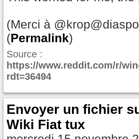
(Merci à @krop@diaspodo
(
Permalink
)
Source :
https://www.reddit.com/r/w
rdt=36494
Envoyer un fichier s
Wiki Fiat tux
mercredi 15 novembre 2