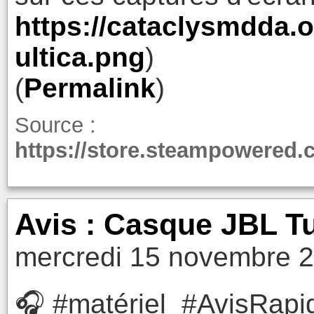
https://cataclysmdda.
ultica.png
)
(
Permalink
)
Source :
https://store.steampowered
Avis : Casque JBL 
mercredi 15 novembre 2
🎧 #matériel #AvisRapi