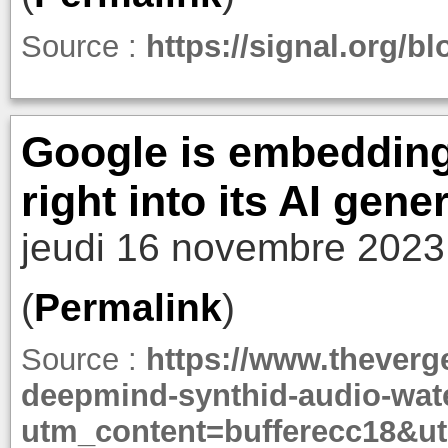
Source :
https://signal.org/bl
Google is embedding
right into its AI gen
jeudi 16 novembre 2023
(
Permalink
)
Source :
https://www.theverg
deepmind-synthid-audio-wa
utm_content=bufferecc18&u