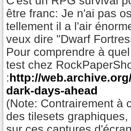
C'est un RPG survival p
être franc: Je n'ai pas o
tellement il a l'air énor
veux dire "Dwarf Fortre
Pour comprendre à quel p
test chez RockPaperSh
:
http://web.archive.o
dark-days-ahead
(Note: Contrairement à ce 
des tilesets graphiques
sur ces captures d'écran