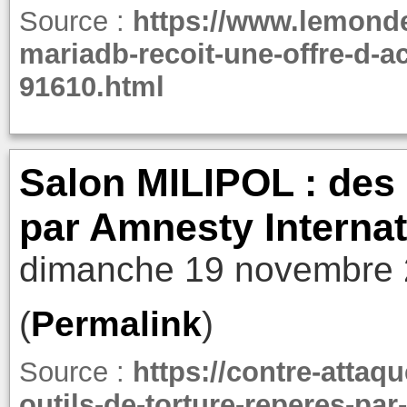
Source :
https://www.lemondei
mariadb-recoit-une-offre-d-ac
91610.html
Salon MILIPOL : des 
par Amnesty Internat
dimanche 19 novembre 
(
Permalink
)
Source :
https://contre-attaq
outils-de-torture-reperes-par