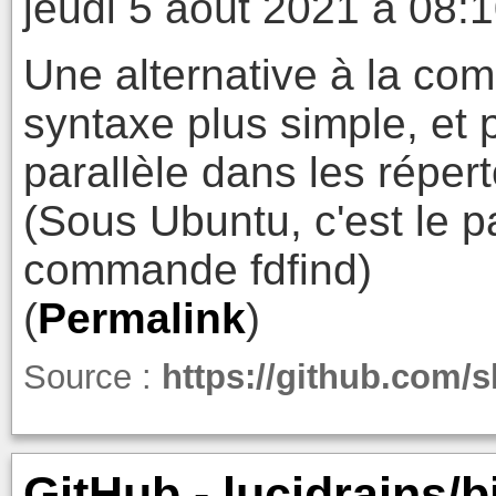
jeudi 5 août 2021 à 08:
Une alternative à la co
syntaxe plus simple, et 
parallèle dans les répert
(Sous Ubuntu, c'est le p
commande fdfind)
(
Permalink
)
Source :
https://github.com/s
GitHub - lucidrains/b