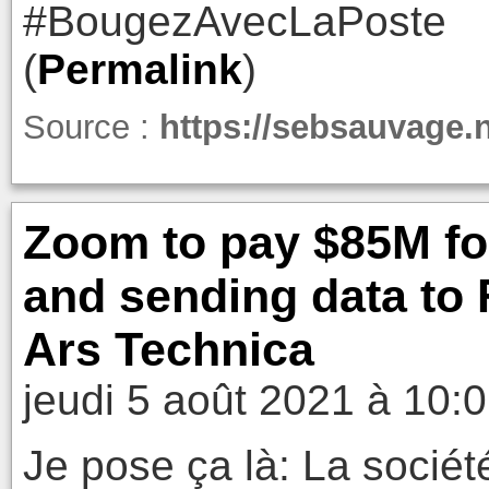
#BougezAvecLaPoste
(
Permalink
)
Source :
https://sebsauvage.
Zoom to pay $85M for
and sending data to
Ars Technica
jeudi 5 août 2021 à 10:
Je pose ça là: La sociét