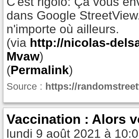
C'est rigolo: Ça vous env
dans Google StreetView. 
n'importe où ailleurs.
(via
http://nicolas-dels
Mvaw
)
(
Permalink
)
Source :
https://randomstree
Vaccination : Alors v
lundi 9 août 2021 à 10: