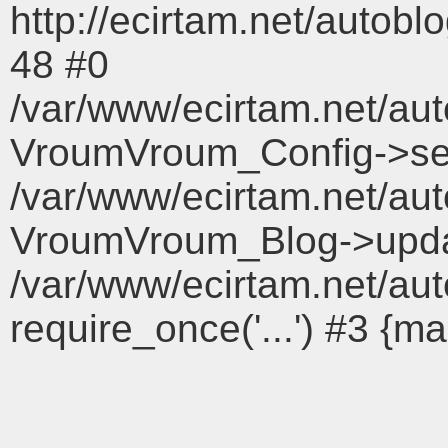
http://ecirtam.net/aut
48 #0
/var/www/ecirtam.net/aut
VroumVroum_Config->set
/var/www/ecirtam.net/aut
VroumVroum_Blog->upda
/var/www/ecirtam.net/a
require_once('...') #3 {ma