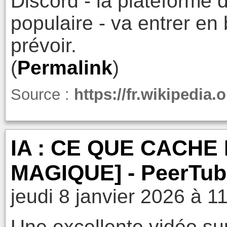
Discord - la plateforme 
populaire - va entrer en 
prévoir.
(
Permalink
)
Source :
https://fr.wikipedia.
IA : CE QUE CACHE
MAGIQUE] - PeerTub
jeudi 8 janvier 2026 à 1
Une excellente vidéo sur 