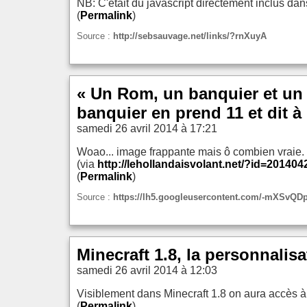
NB: C'était du javascript directement inclus dan
(
Permalink
)
Source :
http://sebsauvage.net/links/?rnXuyA
« Un Rom, un banquier et un é
banquier en prend 11 et dit à 
samedi 26 avril 2014 à 17:21
Woao... image frappante mais ô combien vraie.
(via
http://lehollandaisvolant.net/?id=20140
(
Permalink
)
Source :
https://lh5.googleusercontent.com/-mXS
Minecraft 1.8, la personnali
samedi 26 avril 2014 à 12:03
Visiblement dans Minecraft 1.8 on aura accès 
(
Permalink
)