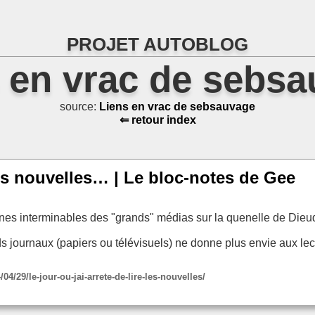
PROJET AUTOBLOG
 en vrac de sebs
source:
Liens en vrac de sebsauvage
⇐ retour index
 les nouvelles… | Le bloc-notes de Gee
rtines interminables des "grands" médias sur la quenelle de Die
ds journaux (papiers ou télévisuels) ne donne plus envie aux lec
/29/le-jour-ou-jai-arrete-de-lire-les-nouvelles/