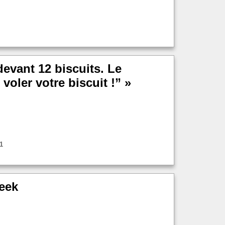
evant 12 biscuits. Le
voler votre biscuit !” »
1
Geek