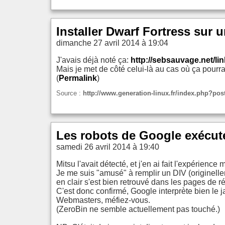
Installer Dwarf Fortress sur 
dimanche 27 avril 2014 à 19:04
J'avais déjà noté ça:
http://sebsauvage.net/l
Mais je met de côté celui-là au cas où ça pourrai
(
Permalink
)
Source :
http://www.generation-linux.fr/index.php?post
Les robots de Google exécute
samedi 26 avril 2014 à 19:40
Mitsu l'avait détecté, et j'en ai fait l'expérienc
Je me suis "amusé" à remplir un DIV (originelle
en clair s'est bien retrouvé dans les pages de r
C'est donc confirmé, Google interprète bien le ja
Webmasters, méfiez-vous.
(ZeroBin ne semble actuellement pas touché.)