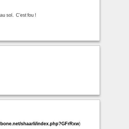
u sol. C'est fou !
rbone.net/shaarli/index.php?GFrRxw
)