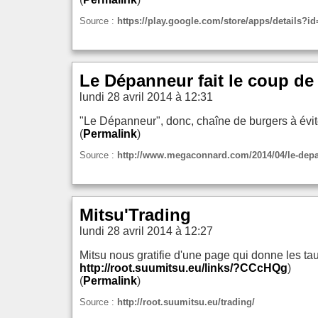
Source :
https://play.google.com/store/apps/details?i
Le Dépanneur fait le coup de
lundi 28 avril 2014 à 12:31
"Le Dépanneur", donc, chaîne de burgers à éviter
(
Permalink
)
Source :
http://www.megaconnard.com/2014/04/le-depan
Mitsu'Trading
lundi 28 avril 2014 à 12:27
Mitsu nous gratifie d'une page qui donne les ta
http://root.suumitsu.eu/links/?CCcHQg
)
(
Permalink
)
Source :
http://root.suumitsu.eu/trading/