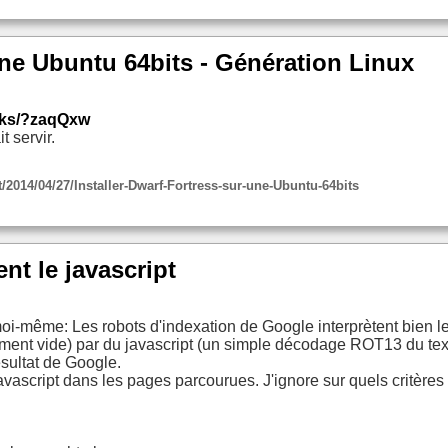
une Ubuntu 64bits - Génération Linux
inks/?zaqQxw
t servir.
/2014/04/27/Installer-Dwarf-Fortress-sur-une-Ubuntu-64bits
nt le javascript
e moi-même: Les robots d'indexation de Google interprètent bien le
ment vide) par du javascript (un simple décodage ROT13 du texte 
ésultat de Google.
vascript dans les pages parcourues. J'ignore sur quels critères il