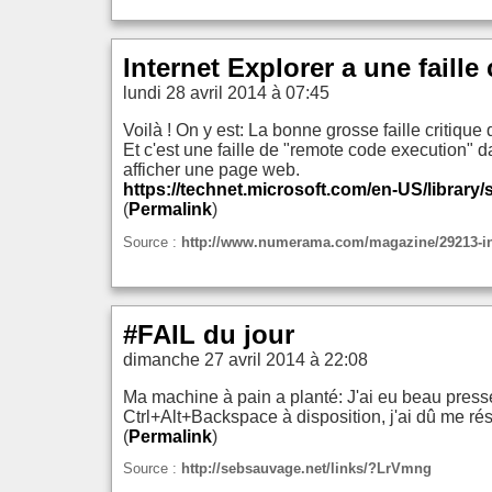
Internet Explorer a une faill
lundi 28 avril 2014 à 07:45
Voilà ! On y est: La bonne grosse faille critiqu
Et c'est une faille de "remote code execution" d
afficher une page web.
https://technet.microsoft.com/en-US/library/
(
Permalink
)
Source :
http://www.numerama.com/magazine/29213-inter
#FAIL du jour
dimanche 27 avril 2014 à 22:08
Ma machine à pain a planté: J'ai eu beau presse
Ctrl+Alt+Backspace à disposition, j'ai dû me r
(
Permalink
)
Source :
http://sebsauvage.net/links/?LrVmng