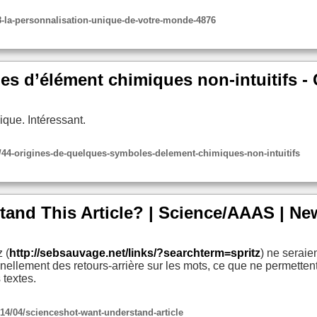
-8-la-personnalisation-unique-de-votre-monde-4876
s d’élément chimiques non-intuitifs -
que. Intéressant.
2/44-origines-de-quelques-symboles-delement-chimiques-non-intuitifs
tand This Article? | Science/AAAS | Ne
 (
http://sebsauvage.net/links/?searchterm=spritz
) ne seraie
nnellement des retours-arrière sur les mots, ce que ne permettent
textes.
14/04/scienceshot-want-understand-article