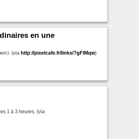
dinaires en une
erci. (via
http://pixelcafe.fr/links/?gFlMqw
)
es 1 à 3 heures. (via