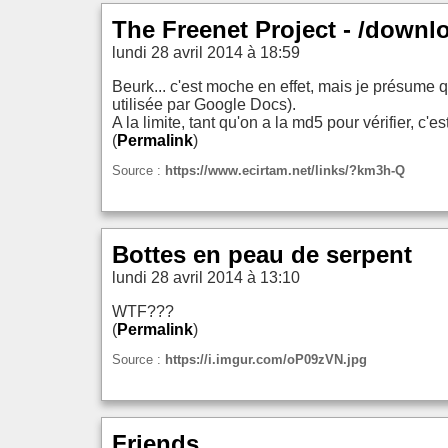
The Freenet Project - /downlo
lundi 28 avril 2014 à 18:59
Beurk... c'est moche en effet, mais je présume 
utilisée par Google Docs).
A la limite, tant qu'on a la md5 pour vérifier, c
(
Permalink
)
Source :
https://www.ecirtam.net/links/?km3h-Q
Bottes en peau de serpent
lundi 28 avril 2014 à 13:10
WTF???
(
Permalink
)
Source :
https://i.imgur.com/oP09zVN.jpg
Friends