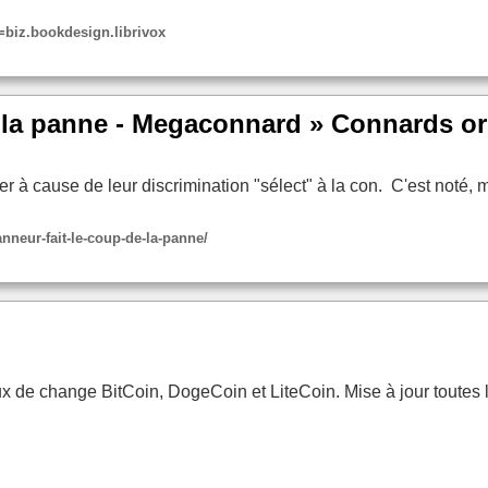
d=biz.bookdesign.librivox
 la panne - Megaconnard » Connards or
 à cause de leur discrimination "sélect" à la con. C'est noté, m
neur-fait-le-coup-de-la-panne/
ux de change BitCoin, DogeCoin et LiteCoin. Mise à jour toutes l