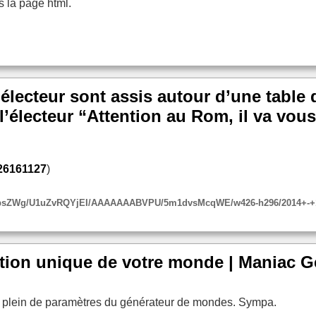
s la page html.
lecteur sont assis autour d’une table d
l’électeur “Attention au Rom, il va vous 
426161127
)
vQDpsZWg/U1uZvRQYjEI/AAAAAAABVPU/5m1dvsMcqWE/w426-h296/2014+-+
sation unique de votre monde | Maniac 
à plein de paramètres du générateur de mondes. Sympa.