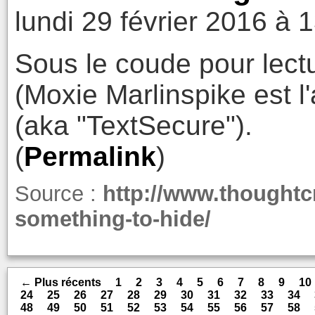
lundi 29 février 2016 à 
Sous le coude pour lectu
(Moxie Marlinspike est l'
(aka "TextSecure").
(
Permalink
)
Source :
http://www.thoughtc
something-to-hide/
← Plus récents
1
2
3
4
5
6
7
8
9
10
24
25
26
27
28
29
30
31
32
33
34
48
49
50
51
52
53
54
55
56
57
58