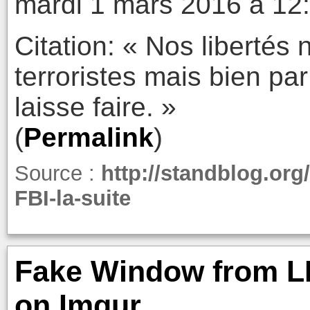
mardi 1 mars 2016 à 12
Citation: « Nos libertés 
terroristes mais bien par
laisse faire. »
(
Permalink
)
Source :
http://standblog.org
FBI-la-suite
Fake Window from LE
on Imgur