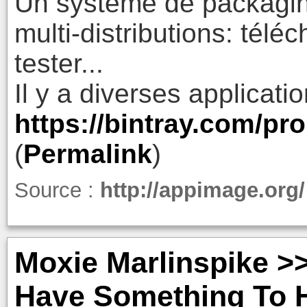
Un système de packaging
multi-distributions: télé
tester...
Il y a diverses applicati
https://bintray.com/p
(
Permalink
)
Source :
http://appimage.org/
Moxie Marlinspike >
Have Something To 