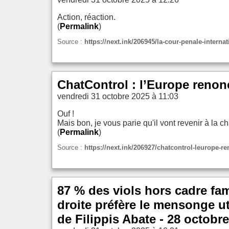
Action, réaction.
(
Permalink
)
Source :
https://next.ink/206945/la-cour-penale-intern
ChatControl : l’Europe renonc
vendredi 31 octobre 2025 à 11:03
Ouf !
Mais bon, je vous parie qu'il vont revenir à la
(
Permalink
)
Source :
https://next.ink/206927/chatcontrol-leurope-r
87 % des viols hors cadre fa
droite préfère le mensonge ut
de Filippis Abate - 28 octobre