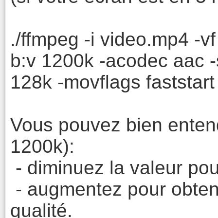
./ffmpeg -i video.mp4 -vf
b:v 1200k -acodec aac -s
128k -movflags faststar
Vous pouvez bien entendu
1200k):
- diminuez la valeur pour
- augmentez pour obteni
qualité.