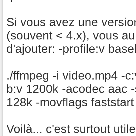
Si vous avez une versio
(souvent < 4.x), vous a
d'ajouter: -profile:v base
./ffmpeg -i video.mp4 -c:
b:v 1200k -acodec aac -s
128k -movflags faststar
Voilà... c'est surtout ut