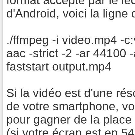
format accepté par le le
d'Android, voici la lig
./ffmpeg -i video.mp4 -c
aac -strict -2 -ar 44100
faststart output.mp4
Si la vidéo est d'une rés
de votre smartphone, v
pour gagner de la place 
(si votre écran est en 5