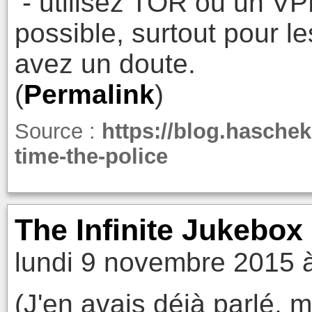
- utilisez TOR ou un VPN
possible, surtout pour le
avez un doute.
(
Permalink
)
Source :
https://blog.hasche
time-the-police
The Infinite Jukebox
lundi 9 novembre 2015 
(J'en avais déjà parlé, 