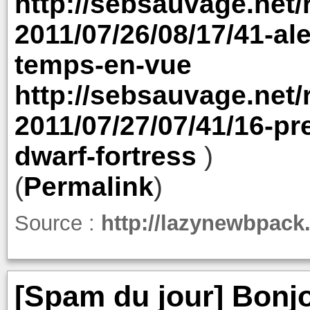
http://sebsauvage.net
2011/07/26/08/17/41-al
temps-en-vue
http://sebsauvage.net
2011/07/27/07/41/16-p
dwarf-fortress
)
(
Permalink
)
Source :
http://lazynewbpack
[Spam du jour] Bonjo