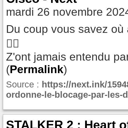
mardi 26 novembre 2024
Du coup vous savez où a
🤷‍♂️
Z'ont jamais entendu parl
(
Permalink
)
Source :
https://next.ink/1594
ordonne-le-blocage-par-les-d
STALKER 2 : Heart o