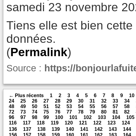
samedi 23 novembre 20
Tiens elle est bien cette
données.
(
Permalink
)
Source :
https://bonjourlafuit
← Plus récents
1
2
3
4
5
6
7
8
9
10
24
25
26
27
28
29
30
31
32
33
34
48
49
50
51
52
53
54
55
56
57
58
72
73
74
75
76
77
78
79
80
81
82
96
97
98
99
100
101
102
103
104
105
116
117
118
119
120
121
122
123
124
136
137
138
139
140
141
142
143
144
156
157
158
159
160
161
162
163
164