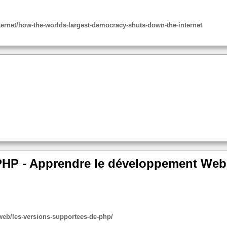
nternet/how-the-worlds-largest-democracy-shuts-down-the-internet
PHP - Apprendre le développement Web
-web/les-versions-supportees-de-php/