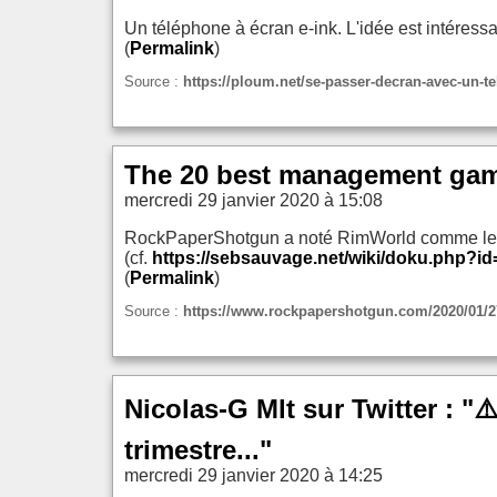
Un téléphone à écran e-ink. L'idée est intéressan
(
Permalink
)
Source :
https://ploum.net/se-passer-decran-avec-un-te
The 20 best management gam
mercredi 29 janvier 2020 à 15:08
RockPaperShotgun a noté RimWorld comme le n
(cf.
https://sebsauvage.net/wiki/doku.php?id
(
Permalink
)
Source :
https://www.rockpapershotgun.com/2020/01/
Nicolas-G Mlt sur Twitter : 
trimestre..."
mercredi 29 janvier 2020 à 14:25