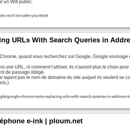
r un Wifi public.
ic-wi-fi-lot-safer-you-think
ng URLs With Search Queries in Addre
 Chrome, quand vous recherchez sur Google, Google envisage de 
est une URL, ni comment l'utiliser, ils n'auront plus le choix po
int de passage obligé.
s ne tapent pas le nom de domaine du site auquel ils veulent se co
ois.)
e/google-chrome-tests-replacing-urls-with-search-queries-in-address-b
léphone e-ink | ploum.net