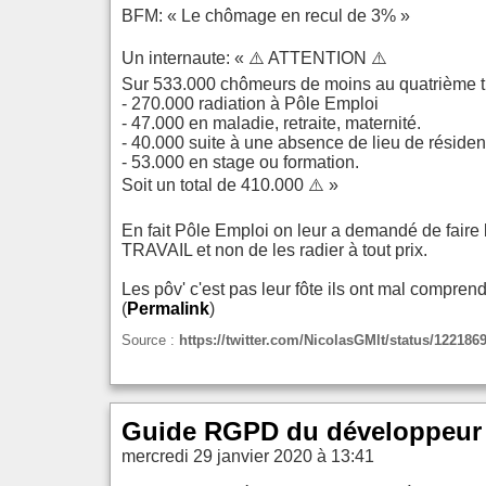
BFM: « Le chômage en recul de 3% »
Un internaute: « ⚠️ ATTENTION ⚠️
Sur 533.000 chômeurs de moins au quatrième t
- 270.000 radiation à Pôle Emploi
- 47.000 en maladie, retraite, maternité.
- 40.000 suite à une absence de lieu de rési
- 53.000 en stage ou formation.
Soit un total de 410.000 ⚠️ »
En fait Pôle Emploi on leur a demandé de fair
TRAVAIL et non de les radier à tout prix.
Les pôv' c'est pas leur fôte ils ont mal compren
(
Permalink
)
Source :
https://twitter.com/NicolasGMlt/status/12218
Guide RGPD du développeur 
mercredi 29 janvier 2020 à 13:41