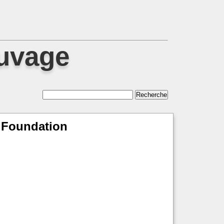
auvage
r Foundation