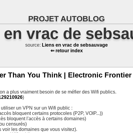
PROJET AUTOBLOG
 en vrac de sebs
source:
Liens en vrac de sebsauvage
⇐ retour index
fer Than You Think | Electronic Frontie
on a plus vraiment besoin de se méfier des Wifi publics.
0129210926
)
iliser un VPN sur un Wifi public :
accès bloquent certains protocoles (P2P, VOIP...))
ccès bloquent l'accès à certains domaines)
 ou censurés)
voir les domaines que vous visitez).