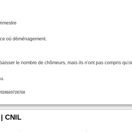
rimestre
dence où déménagement.
e baisser le nombre de chômeurs, mais ils n'ont pas compris q
du.
69928669728768
| CNIL