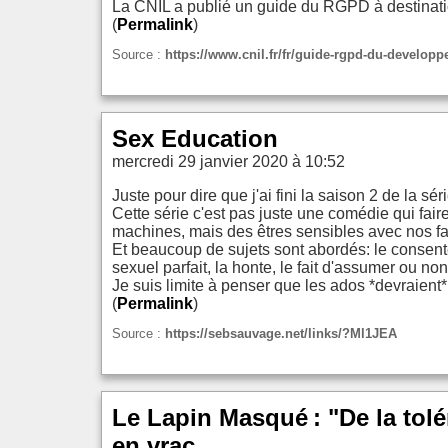
La CNIL a publié un guide du RGPD à destinati
(
Permalink
)
Source :
https://www.cnil.fr/fr/guide-rgpd-du-developp
Sex Education
mercredi 29 janvier 2020 à 10:52
Juste pour dire que j'ai fini la saison 2 de la s
Cette série c'est pas juste une comédie qui fai
machines, mais des êtres sensibles avec nos faib
Et beaucoup de sujets sont abordés: le consentem
sexuel parfait, la honte, le fait d'assumer ou no
Je suis limite à penser que les ados *devraient* 
(
Permalink
)
Source :
https://sebsauvage.net/links/?Ml1JEA
Le Lapin Masqué : "De la tol
en vrac