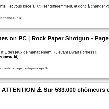
te... et vous force à l'utiliser différemment, et donc à changer 
lephone-e-ink/
es on PC | Rock Paper Shotgun - Page
°1 des jeux de management. (Devant Dwarf Fortress !)
=rimworld
)
27/best-management-games-pc/4/
"⚠️ ATTENTION ⚠️ Sur 533.000 chômeurs