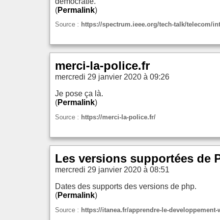
démocratie.
(
Permalink
)
Source :
https://spectrum.ieee.org/tech-talk/telecom/i
merci-la-police.fr
mercredi 29 janvier 2020 à 09:26
Je pose ça là.
(
Permalink
)
Source :
https://merci-la-police.fr/
Les versions supportées de 
mercredi 29 janvier 2020 à 08:51
Dates des supports des versions de php.
(
Permalink
)
Source :
https://itanea.fr/apprendre-le-developpement