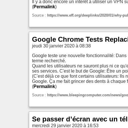
Il y a donc encore un intérêt à utiliser un VPN su
(
Permalink
)
Source :
https://www.eff.org/deeplinks/2020/01/why-publ
Google Chrome Tests Replaci
jeudi 30 janvier 2020 à 08:38
Google teste une nouvelle fonctionnalité: Dans
terme recherché.
Quand les utilisateurs ne sauront plus ni ce qu'
ses services. C'est le but de Google: Être un po
(C'est déjà ce que font certains utilisateurs: Il
Google. Ça me fait grincer des dents à chaque f
(
Permalink
)
Source :
https://www.bleepingcomputer.com/news/googl
Se passer d’écran avec un té
mercredi 29 janvier 2020 à 16:53