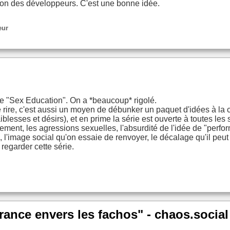
on des développeurs. C'est une bonne idée.
eur
érie "Sex Education". On a *beaucoup* rigolé.
re rire, c'est aussi un moyen de débunker un paquet d'idées à la
lesses et désirs), et en prime la série est ouverte à toutes les 
ent, les agressions sexuelles, l'absurdité de l'idée de "performa
n, l'image social qu'on essaie de renvoyer, le décalage qu'il peut
regarder cette série.
érance envers les fachos" - chaos.socia