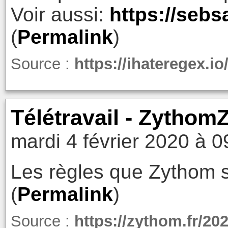
Voir aussi:
https://seb
(
Permalink
)
Source :
https://ihateregex.io
Télétravail - Zytho
mardi 4 février 2020 à 0
Les règles que Zythom s'
(
Permalink
)
Source :
https://zythom.fr/202