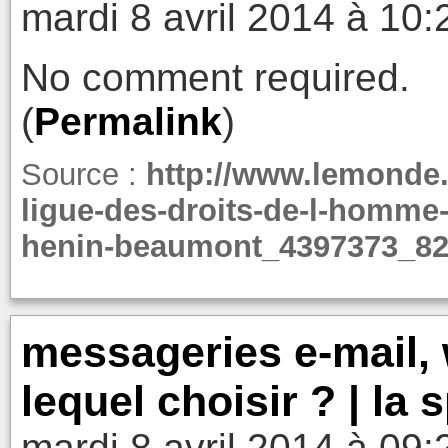
mardi 8 avril 2014 à 10:
No comment required.
(
Permalink
)
Source :
http://www.lemonde.fr
ligue-des-droits-de-l-homme-p
henin-beaumont_4397373_82
messageries e-mail, 
lequel choisir ? | la s
mardi 8 avril 2014 à 09: