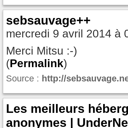
sebsauvage++
mercredi 9 avril 2014 à 
Merci Mitsu :-)
(
Permalink
)
Source :
http://sebsauvage.n
Les meilleurs héber
anonymes | UnderN