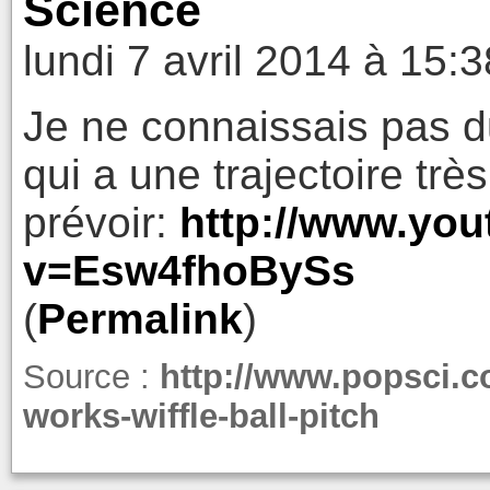
Science
lundi 7 avril 2014 à 15:3
Je ne connaissais pas du 
qui a une trajectoire très 
prévoir:
http://www.yo
v=Esw4fhoBySs
(
Permalink
)
Source :
http://www.popsci.co
works-wiffle-ball-pitch