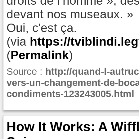
droits de l’homme », dès
devant nos museaux. »
Oui, c'est ça.
(via
https://tviblindi.l
(
Permalink
)
Source :
http://quand-l-autru
vers-un-changement-de-bocal
condiments-123243005.html
How It Works: A Wiffl