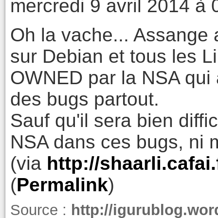
mercredi 9 avril 2014 à 
Oh la vache... Assange 
sur Debian et tous les L
OWNED par la NSA qui a 
des bugs partout.
Sauf qu'il sera bien diffi
NSA dans ces bugs, ni mê
(via
http://shaarli.cafa
(
Permalink
)
Source :
http://igurublog.wor