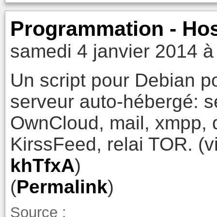
Programmation - Ho
samedi 4 janvier 2014 à
Un script pour Debian pou
serveur auto-hébergé: s
OwnCloud, mail, xmpp, d
KirssFeed, relai TOR. (
khTfxA
)
(
Permalink
)
Source :