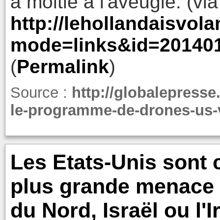
à moitié à l'aveugle. (via
http://lehollandaisvola
mode=links&id=20140
(
Permalink
)
Source :
http://globalepresse
le-programme-de-drones-us-v
Les Etats-Unis sont
plus grande menace p
du Nord, Israël ou l'Ir