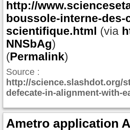
http://www.scienceseta
boussole-interne-des-
scientifique.html
(via
h
NNSbAg
)
(
Permalink
)
Source :
http://science.slashdot.org/
defecate-in-alignment-with-e
Ametro application 