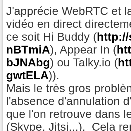
J'apprécie WebRTC et la 
vidéo en direct directem
ce soit Hi Buddy (
http:/
nBTmiA
), Appear In (
ht
bJNAbg
) ou Talky.io (
ht
gwtELA
)).
Mais le très gros problè
l'absence d'annulation d
que l'on retrouve dans le
(Skype, Jitsi...). Cela 