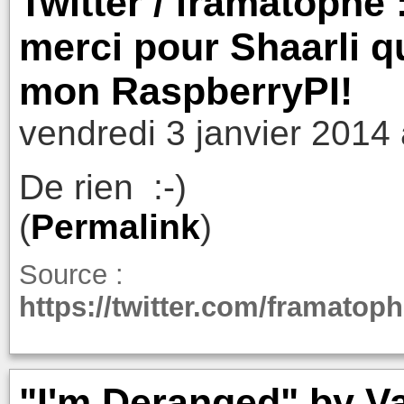
Twitter / framatoph
merci pour Shaarli qu
mon RaspberryPI!
vendredi 3 janvier 2014
De rien :-)
(
Permalink
)
Source :
https://twitter.com/framato
"I'm Deranged" by Va