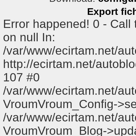
Export fic
Error happened! 0 - Call
on null In:
/var/www/ecirtam.net/au
http://ecirtam.net/aut
107 #0
/var/www/ecirtam.net/aut
VroumVroum_Config->set
/var/www/ecirtam.net/aut
VroumVroum_Blog->upda