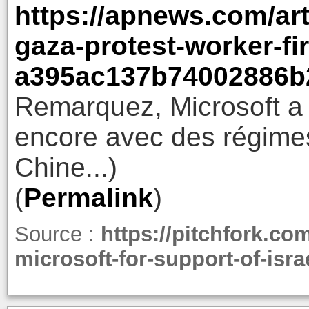
https://apnews.com/arti
gaza-protest-worker-fi
a395ac137b74002886b
Remarquez, Microsoft a 
encore avec des régimes 
Chine...)
(
Permalink
)
Source :
https://pitchfork.co
microsoft-for-support-of-israe