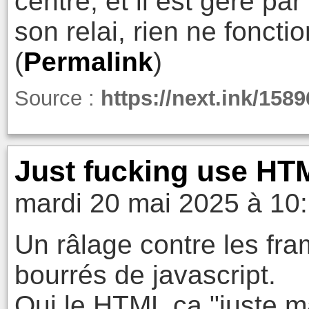
centre, et il est géré pa
son relai, rien ne foncti
(
Permalink
)
Source :
https://next.ink/1589
Just fucking use HT
mardi 20 mai 2025 à 10
Un râlage contre les fr
bourrés de javascript.
Oui le HTML ça "juste m