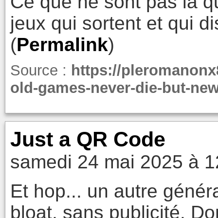
Ce que ne sont pas la q
jeux qui sortent et qui 
(
Permalink
)
Source :
https://pleromanon
old-games-never-die-but-new
Just a QR Code
samedi 24 mai 2025 à 1
Et hop... un autre géné
bloat, sans publicité. Do