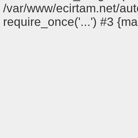
/var/www/ecirtam.net/a
require_once('...') #3 {ma