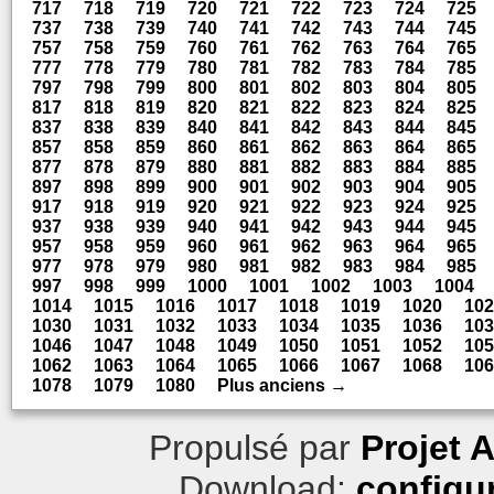
717
718
719
720
721
722
723
724
725
737
738
739
740
741
742
743
744
745
757
758
759
760
761
762
763
764
765
777
778
779
780
781
782
783
784
785
797
798
799
800
801
802
803
804
805
817
818
819
820
821
822
823
824
825
837
838
839
840
841
842
843
844
845
857
858
859
860
861
862
863
864
865
877
878
879
880
881
882
883
884
885
897
898
899
900
901
902
903
904
905
917
918
919
920
921
922
923
924
925
937
938
939
940
941
942
943
944
945
957
958
959
960
961
962
963
964
965
977
978
979
980
981
982
983
984
985
997
998
999
1000
1001
1002
1003
1004
1014
1015
1016
1017
1018
1019
1020
102
1030
1031
1032
1033
1034
1035
1036
103
1046
1047
1048
1049
1050
1051
1052
105
1062
1063
1064
1065
1066
1067
1068
106
1078
1079
1080
Plus anciens →
Propulsé par
Projet 
Download:
configu