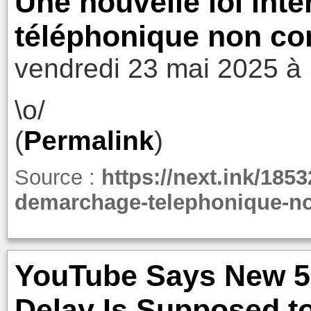
Une nouvelle loi int
téléphonique non con
vendredi 23 mai 2025 à
\o/
(
Permalink
)
Source :
https://next.ink/1853
demarchage-telephonique-no
YouTube Says New 5
Delay Is Supposed t