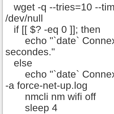
wget -q --tries=10 --ti
/dev/null
if [[ $? -eq 0 ]]; then
echo "`date` Connexio
secondes."
else
echo "`date` Connexion
-a force-net-up.log
nmcli nm wifi off
sleep 4