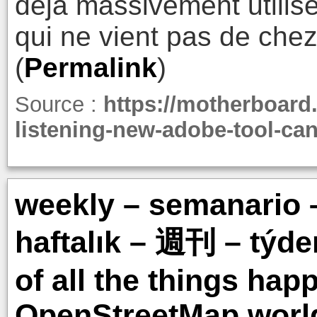
déjà massivement utilisé 
qui ne vient pas de che
(
Permalink
)
Source :
https://motherboard.
listening-new-adobe-tool-ca
weekly – semanario 
haftalık – 週刊 – týde
of all the things hap
OpenStreetMap worl