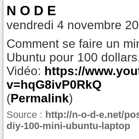
N O D E
vendredi 4 novembre 20
Comment se faire un min
Ubuntu pour 100 dollars
Vidéo:
https://www.yo
v=hqG8ivP0RkQ
(
Permalink
)
Source :
http://n-o-d-e.net/p
diy-100-mini-ubuntu-laptop