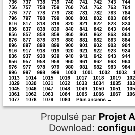
736
737
738
739
740
741
742
743
744
756
757
758
759
760
761
762
763
764
776
777
778
779
780
781
782
783
784
796
797
798
799
800
801
802
803
804
816
817
818
819
820
821
822
823
824
836
837
838
839
840
841
842
843
844
856
857
858
859
860
861
862
863
864
876
877
878
879
880
881
882
883
884
896
897
898
899
900
901
902
903
904
916
917
918
919
920
921
922
923
924
936
937
938
939
940
941
942
943
944
956
957
958
959
960
961
962
963
964
976
977
978
979
980
981
982
983
984
996
997
998
999
1000
1001
1002
1003
1013
1014
1015
1016
1017
1018
1019
102
1029
1030
1031
1032
1033
1034
1035
103
1045
1046
1047
1048
1049
1050
1051
105
1061
1062
1063
1064
1065
1066
1067
106
1077
1078
1079
1080
Plus anciens →
Propulsé par
Projet 
Download:
configu