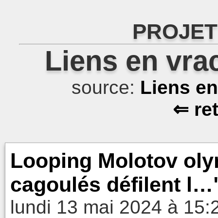
PROJET
Liens en vra
source:
Liens e
⇐ re
Looping Molotov oly
cagoulés défilent l…
lundi 13 mai 2024 à 15: