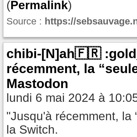
(
Permalink
)
Source :
https://sebsauvage.n
chibi-[N]ah🇫🇷 :gol
récemment, la “seule
Mastodon
lundi 6 mai 2024 à 10:0
"Jusqu'à récemment, la “
la Switch.