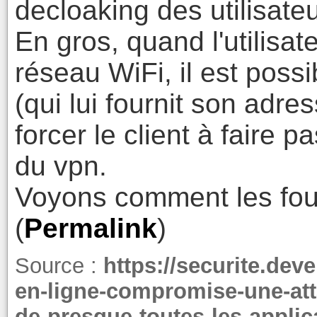
decloaking des utilisate
En gros, quand l'utilisat
réseau WiFi, il est poss
(qui lui fournit son adre
forcer le client à faire p
du vpn.
Voyons comment les four
(
Permalink
)
Source :
https://securite.dev
en-ligne-compromise-une-att
de-presque-toutes-les-applic