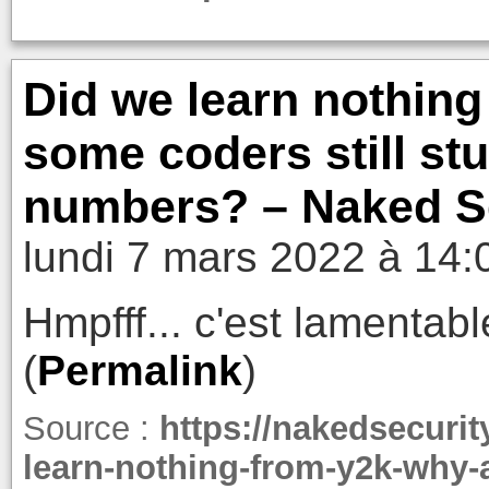
Did we learn nothin
some coders still stu
numbers? – Naked S
lundi 7 mars 2022 à 14:
Hmpfff... c'est lamentabl
(
Permalink
)
Source :
https://nakedsecuri
learn-nothing-from-y2k-why-a