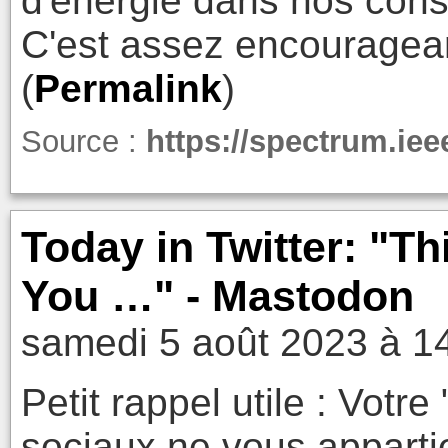
d'énergie dans nos const
C'est assez encouragea
(
Permalink
)
Source :
https://spectrum.iee
Today in Twitter: "Th
You …" - Mastodon
samedi 5 août 2023 à 1
Petit rappel utile : Votre
sociaux ne vous appartie