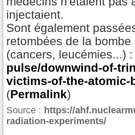
médecins n'étaient pas a
injectaient.
Sont également passées
retombées de la bombe s
(cancers, leucémies...) 
pulse/downwind-of-trin
victims-of-the-atomic
(
Permalink
)
Source :
https://ahf.nuclear
radiation-experiments/