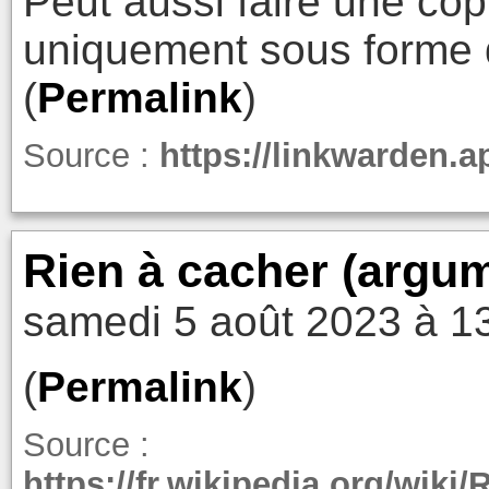
Peut aussi faire une co
uniquement sous forme 
(
Permalink
)
Source :
https://linkwarden.a
Rien à cacher (argu
samedi 5 août 2023 à 1
(
Permalink
)
Source :
https://fr.wikipedia.org/wi