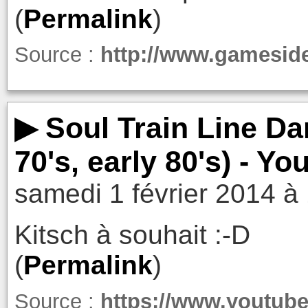
(
Permalink
)
Source :
http://www.gamesid
▶ Soul Train Line Da
70's, early 80's) - Y
samedi 1 février 2014 à
Kitsch à souhait :-D
(
Permalink
)
Source :
https://www.youtu