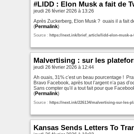
#LIDD : Elon Musk a fait de T
jeudi 26 février 2026 à 13:26
Après Zuckerberg, Elon Musk ? ouais il a fait d
(
Permalink
)
Source :
https://next.ink/brief_article/lidd-elon-musk-a
Malvertising : sur les platef
jeudi 26 février 2026 à 12:44
Ah ouais, 31% c'est un beau pourcentage ! Prat
Bravo Facebook, après tout l'argent n'a pas d'o
Sans compter qu'il a tout fait pour que Faceboo
(
Permalink
)
Source :
https://next.ink/226134/malvertising-sur-les-p
Kansas Sends Letters To Tra