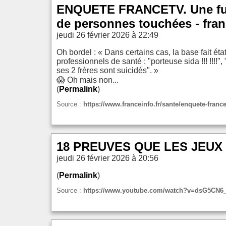
ENQUETE FRANCETV. Une fuite
de personnes touchées - fran
jeudi 26 février 2026 à 22:49
Oh bordel : « Dans certains cas, la base fait ét
professionnels de santé : "porteuse sida !!! !!!
ses 2 frères sont suicidés". »
😱 Oh mais non...
(
Permalink
)
Source :
https://www.franceinfo.fr/sante/enquete-fran
18 PREUVES QUE LES JEUX 
jeudi 26 février 2026 à 20:56
(
Permalink
)
Source :
https://www.youtube.com/watch?v=dsG5CN6