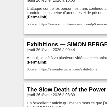
jeudi 26 février 2026 à 10:03
L'attaque contre les personnes trans continue 
conduire, sous peine d'amendes et de prison. L
(
Permalink
)
Source :
https://www.erininthemorning.com/p/kansas-se
Exhibitions — SIMON BERGER
jeudi 26 février 2026 à 09:44
Ah oui, j'ai déjà vu plusieurs vidéos de cet arti
(
Permalink
)
Source :
https://simonbergerart.com/exhibitions
The Slow Death of the Power
jeudi 26 février 2026 à 08:39
Un *excellent* article qui met en mots ce que j