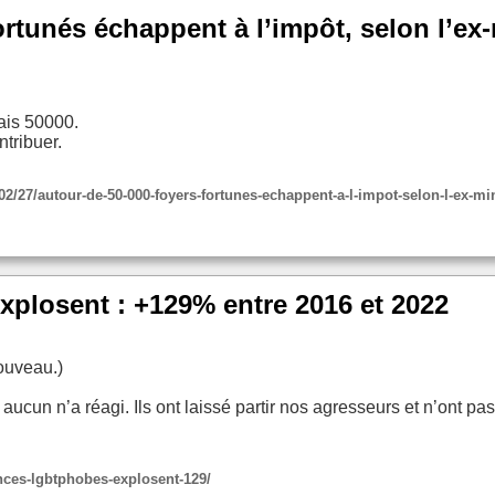
ortunés échappent à l’impôt, selon l’ex
mais 50000.
tribuer.
02/27/autour-de-50-000-foyers-fortunes-echappent-a-l-impot-selon-l-ex-mi
plosent : +129% entre 2016 et 2022
ouveau.)
 aucun n’a réagi. Ils ont laissé partir nos agresseurs et n’ont pas 
lences-lgbtphobes-explosent-129/