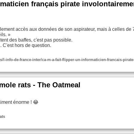
ormaticien français pirate involontaireme
ement accès aux données de son aspirateur, mais à celles de 7 
ils. »
t des baffes, c'est pas possible.
. C'est hors de question.
s/l-info-de-france-inter/ca-m-a-fait-flipper-un-informaticien-francais-pira
mole rats - The Oatmeal
aiment énorme ! 😂
ats