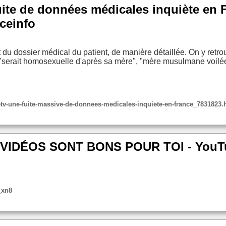
 de données médicales inquiète en Fra
ceinfo
at du dossier médical du patient, de manière détaillée. On y ret
!", "serait homosexuelle d'après sa mère", "mère musulmane voil
cetv-une-fuite-massive-de-donnees-medicales-inquiete-en-france_7831823.
VIDÉOS SONT BONS POUR TOI - YouT
_xn8