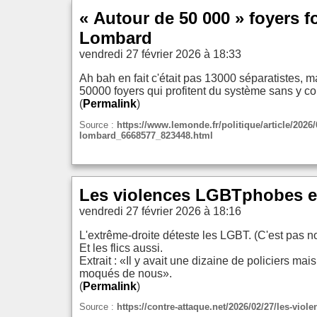
« Autour de 50 000 » foyers f
Lombard
vendredi 27 février 2026 à 18:33
Ah bah en fait c'était pas 13000 séparatistes, 
50000 foyers qui profitent du système sans y con
(
Permalink
)
Source :
https://www.lemonde.fr/politique/article/2026/
lombard_6668577_823448.html
Les violences LGBTphobes ex
vendredi 27 février 2026 à 18:16
L'extrême-droite déteste les LGBT. (C'est pas n
Et les flics aussi.
Extrait : «Il y avait une dizaine de policiers mais
moqués de nous».
(
Permalink
)
Source :
https://contre-attaque.net/2026/02/27/les-vio