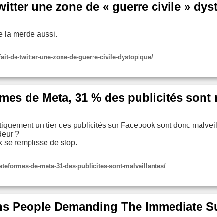
witter une zone de « guerre civile » dys
e la merde aussi.
-fait-de-twitter-une-zone-de-guerre-civile-dystopique/
ormes de Meta, 31 % des publicités sont 
iquement un tier des publicités sur Facebook sont donc malveil
deur ?
k se remplisse de slop.
lateformes-de-meta-31-des-publicites-sont-malveillantes/
ns People Demanding The Immediate Su