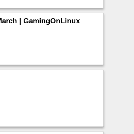
n March | GamingOnLinux