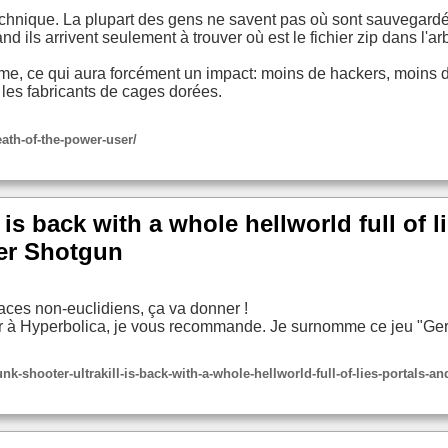
echnique. La plupart des gens ne savent pas où sont sauvegardé
nd ils arrivent seulement à trouver où est le fichier zip dans l'a
isme, ce qui aura forcément un impact: moins de hackers, moi
 les fabricants de cages dorées.
eath-of-the-power-user/
is back with a whole hellworld full of l
er Shotgun
ces non-euclidiens, ça va donner !
ouer à Hyperbolica, je vous recommande. Je surnomme ce jeu "Ger
shooter-ultrakill-is-back-with-a-whole-hellworld-full-of-lies-portals-a