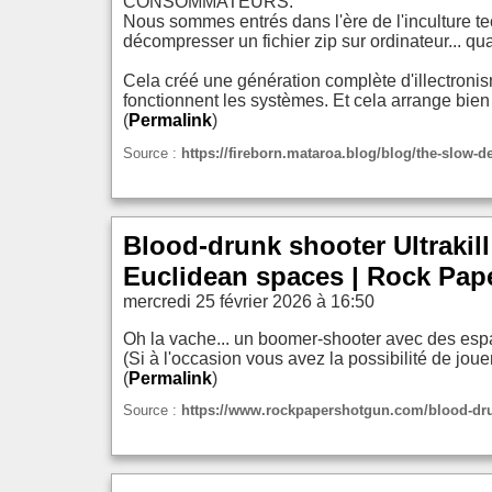
CONSOMMATEURS.
Nous sommes entrés dans l'ère de l'inculture t
décompresser un fichier zip sur ordinateur... qua
Cela créé une génération complète d'illectron
fonctionnent les systèmes. Et cela arrange bien
(
Permalink
)
Source :
https://fireborn.mataroa.blog/blog/the-slow-d
Blood-drunk shooter Ultrakill 
Euclidean spaces | Rock Pap
mercredi 25 février 2026 à 16:50
Oh la vache... un boomer-shooter avec des espa
(Si à l'occasion vous avez la possibilité de j
(
Permalink
)
Source :
https://www.rockpapershotgun.com/blood-drunk-