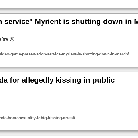
n service" Myrient is shutting down i
ître ☹️
ideo-game-preservation-service-myrient-is-shutting-down-in-march/
 for allegedly kissing in public
da-homosexuality-lgbtq-kissing-arrest/