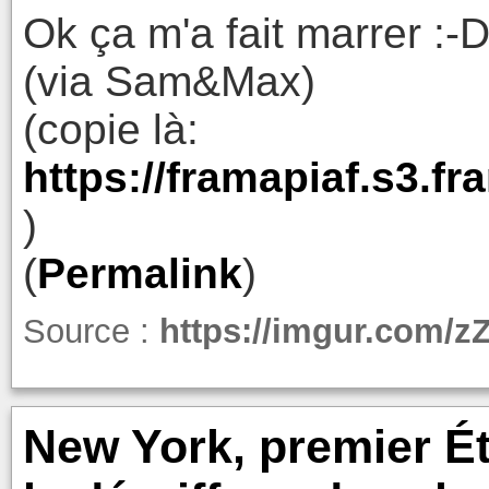
Ok ça m'a fait marrer :-
(via Sam&Max)
(copie là:
https://framapiaf.s3.f
)
(
Permalink
)
Source :
https://imgur.com/z
New York, premier Ét