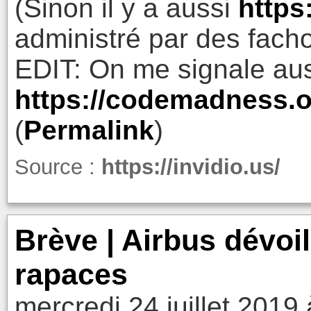
(Sinon il y a aussi
https
administré par des facho
EDIT: On me signale au
https://codemadness.o
(
Permalink
)
Source :
https://invidio.us/
Brève | Airbus dévoi
rapaces
mercredi 24 juillet 2019