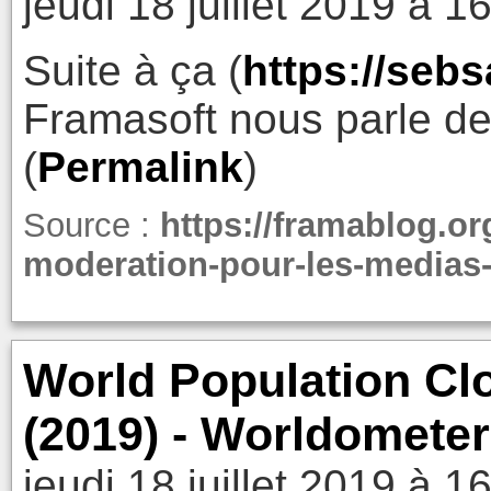
jeudi 18 juillet 2019 à 1
Suite à ça (
https://seb
Framasoft nous parle de
(
Permalink
)
Source :
https://framablog.or
moderation-pour-les-medias-
World Population Clo
(2019) - Worldomete
jeudi 18 juillet 2019 à 1