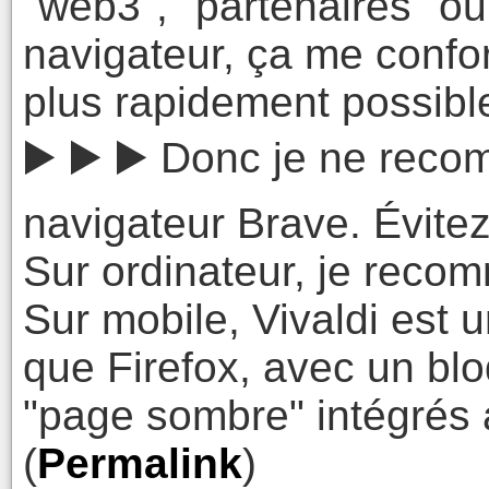
"web3", "partenaires" ou
navigateur, ça me confor
plus rapidement possibl
▶️ ▶️ ▶️ Donc je ne rec
navigateur Brave. Évite
Sur ordinateur, je recom
Sur mobile, Vivaldi est u
que Firefox, avec un bl
"page sombre" intégrés 
(
Permalink
)