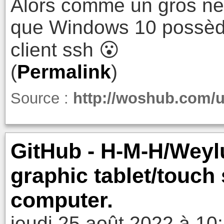
Alors comme un gros neu
que Windows 10 possèd
client ssh 😮
(
Permalink
)
Source :
http://woshub.com/u
GitHub - H-M-H/Weylu
graphic tablet/touch
computer.
jeudi 25 août 2022 à 10