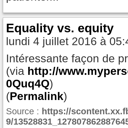
Equality vs. equity
lundi 4 juillet 2016 à 05
Intéressante façon de p
(via
http://www.mypers
0Quq4Q
)
(
Permalink
)
Source :
https://scontent.xx.f
9/13528831_12780786288764