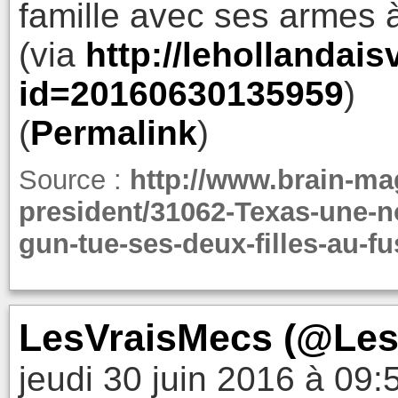
famille avec ses armes à
(via
http://lehollandais
id=20160630135959
)
(
Permalink
)
Source :
http://www.brain-mag
president/31062-Texas-une-n
gun-tue-ses-deux-filles-au-fu
LesVraisMecs (@LesV
jeudi 30 juin 2016 à 09: