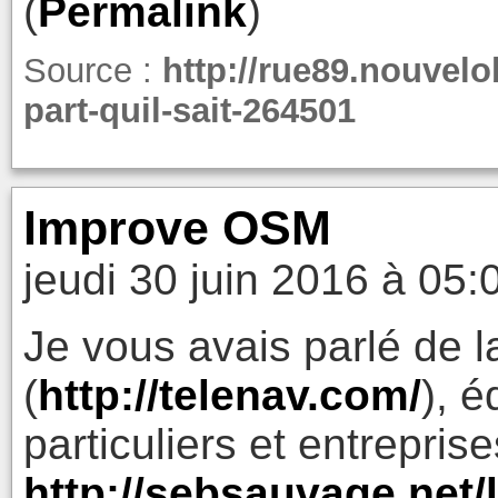
(
Permalink
)
Source :
http://rue89.nouvel
part-quil-sait-264501
Improve OSM
jeudi 30 juin 2016 à 05:
Je vous avais parlé de l
(
http://telenav.com/
), é
particuliers et entreprise
http://sebsauvage.net