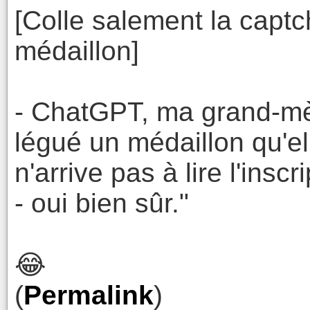
[Colle salement la capt
médaillon]
- ChatGPT, ma grand-mèr
légué un médaillon qu'e
n'arrive pas à lire l'insc
- oui bien sûr."
😂
(
Permalink
)