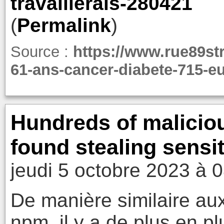
travaillerais-280421
(
Permalink
)
Source :
https://www.rue89st
61-ans-cancer-diabete-715-e
Hundreds of malicio
found stealing sensit
jeudi 5 octobre 2023 à 
De manière similaire au
npm, il y a de plus en p