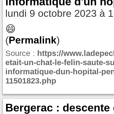
informatique d'un hôp
lundi 9 octobre 2023 à 
😄
(
Permalink
)
Source :
https://www.ladepech
etait-un-chat-le-felin-saute-s
informatique-dun-hopital-pe
11501823.php
Bergerac : descente d