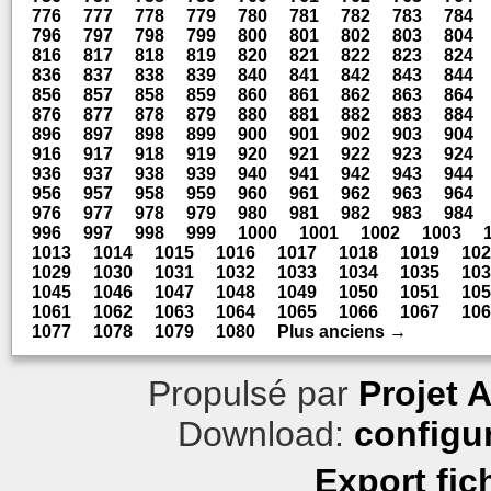
776
777
778
779
780
781
782
783
784
796
797
798
799
800
801
802
803
804
816
817
818
819
820
821
822
823
824
836
837
838
839
840
841
842
843
844
856
857
858
859
860
861
862
863
864
876
877
878
879
880
881
882
883
884
896
897
898
899
900
901
902
903
904
916
917
918
919
920
921
922
923
924
936
937
938
939
940
941
942
943
944
956
957
958
959
960
961
962
963
964
976
977
978
979
980
981
982
983
984
996
997
998
999
1000
1001
1002
1003
1013
1014
1015
1016
1017
1018
1019
102
1029
1030
1031
1032
1033
1034
1035
103
1045
1046
1047
1048
1049
1050
1051
105
1061
1062
1063
1064
1065
1066
1067
106
1077
1078
1079
1080
Plus anciens →
Propulsé par
Projet 
Download:
configu
Export fic