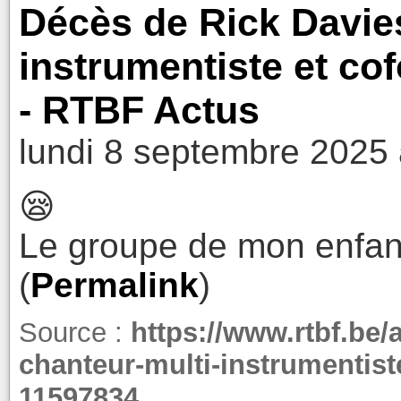
Décès de Rick Davies
instrumentiste et c
- RTBF Actus
lundi 8 septembre 2025 
😪
Le groupe de mon enfan
(
Permalink
)
Source :
https://www.rtbf.be/a
chanteur-multi-instrumentist
11597834