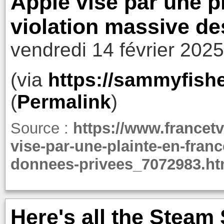
Apple visé par une p
violation massive d
vendredi 14 février 202
(via
https://sammyfishe
(
Permalink
)
Source :
https://www.francetv
vise-par-une-plainte-en-fran
donnees-privees_7072983.ht
Here's all the Steam