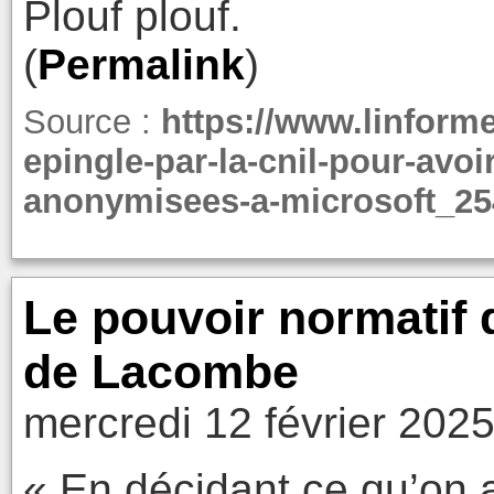
Plouf plouf.
(
Permalink
)
Source :
https://www.linform
epingle-par-la-cnil-pour-avo
anonymisees-a-microsoft_25
Le pouvoir normatif
de Lacombe
mercredi 12 février 2025
« En décidant ce qu’on a l