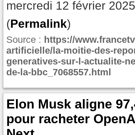
mercredi 12 février 202
(
Permalink
)
Source :
https://www.francetvi
artificielle/la-moitie-des-rep
generatives-sur-l-actualite-n
de-la-bbc_7068557.html
Elon Musk aligne 97,4
pour racheter OpenAI
Next