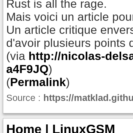
Rust is all the rage.
Mais voici un article p
Un article critique enver
d'avoir plusieurs points 
(via
http://nicolas-dels
a4F9JQ
)
(
Permalink
)
Source :
https://matklad.gith
Home | LinuxGSM_