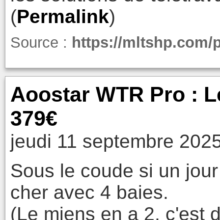
(
Permalink
)
Source :
https://mltshp.com/
Aoostar WTR Pro : L
379€
jeudi 11 septembre 2025
Sous le coude si un jou
cher avec 4 baies.
(Le miens en a 2, c'est d