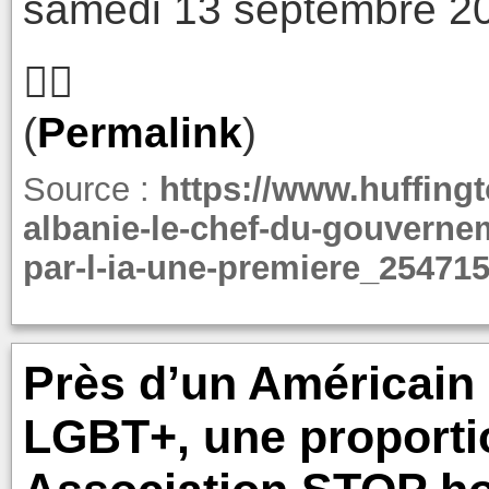
samedi 13 septembre 20
🤦‍♂️
(
Permalink
)
Source :
https://www.huffingto
albanie-le-chef-du-gouvern
par-l-ia-une-premiere_254715
Près d’un Américain 
LGBT+, une proporti