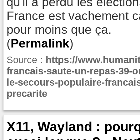
qu'il a perdu les électio
France est vachement c
pour moins que ça.
(
Permalink
)
Source :
https://www.humanite
francais-saute-un-repas-39-o
le-secours-populaire-francai
precarite
X11, Wayland : pourqu