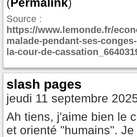
(
Permalink
)
Source :
https://www.lemonde.fr/econo
malade-pendant-ses-conges-p
la-cour-de-cassation_664031
slash pages
jeudi 11 septembre 2025
Ah tiens, j'aime bien le 
et orienté "humains". Je 