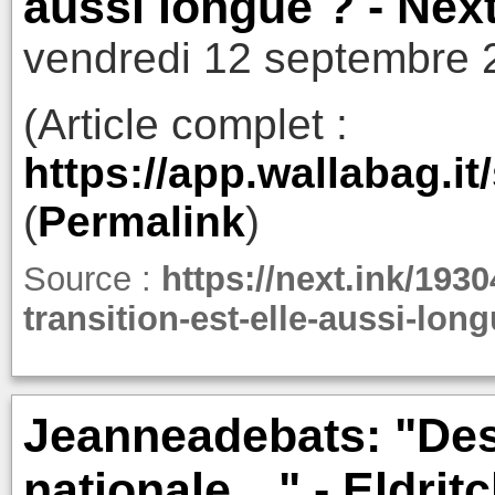
aussi longue ? - Nex
vendredi 12 septembre 
(Article complet :
https://app.wallabag.i
(
Permalink
)
Source :
https://next.ink/193
transition-est-elle-aussi-long
Jeanneadebats: "Des
nationale…" - Eldrit