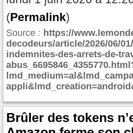
(
Permalink
)
Source :
https://www.lemonde.
decodeurs/article/2026/06/01
indemnites-des-arrets-de-trav
abus_6695846_4355770.html
lmd_medium=al&lmd_campai
appli&lmd_creation=android
Brûler des tokens n’e
Amazon ferme son cl