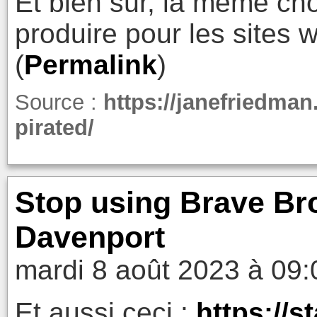
Et bien sûr, la même cho
produire pour les sites 
(
Permalink
)
Source :
https://janefriedma
pirated/
Stop using Brave Br
Davenport
mardi 8 août 2023 à 09:
Et aussi ceci :
https://s