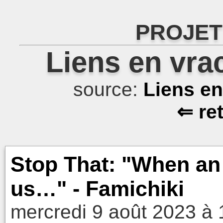
PROJET
Liens en vra
source:
Liens e
⇐ re
Stop That: "When an
us…" - Famichiki
mercredi 9 août 2023 à 