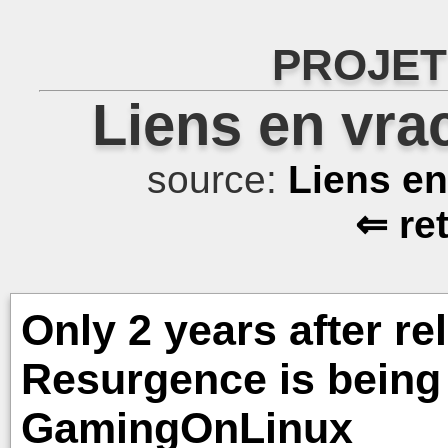
PROJET
Liens en vra
source:
Liens e
⇐ re
Only 2 years after re
Resurgence is being 
GamingOnLinux