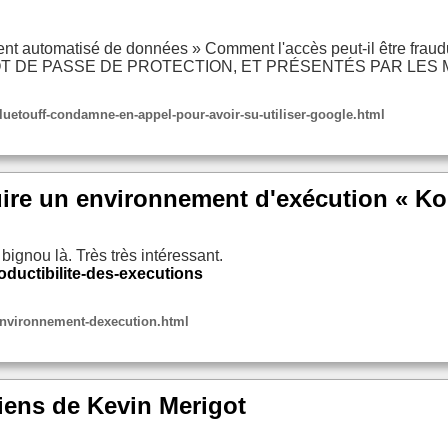
ment automatisé de données » Comment l'accès peut-il être fr
OT DE PASSE DE PROTECTION, ET PRÉSENTÉS PAR LE
etouff-condamne-en-appel-pour-avoir-su-utiliser-google.html
uire un environnement d'exécution « K
bignou là. Très très intéressant.
roductibilite-des-executions
e-environnement-dexecution.html
liens de Kevin Merigot