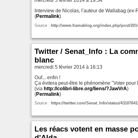
mercredi 5 février 2014 à 19:54
Interview de Nicolas, l'auteur de Wallabag (ex-
(
Permalink
)
Source :
http://www.framablog.org/index.php/post/2014
Twitter / Senat_Info : La co
blanc
mercredi 5 février 2014 à 16:13
Ouf... enfin !
Ça évitera peut-être le phénomène "Voter pour l
(via
http://colibri-libre.org/liens/?JawVrA
)
(
Permalink
)
Source :
https://twitter.com/Senat_Info/status/4310764
Les réacs votent en masse pou
d'Alda