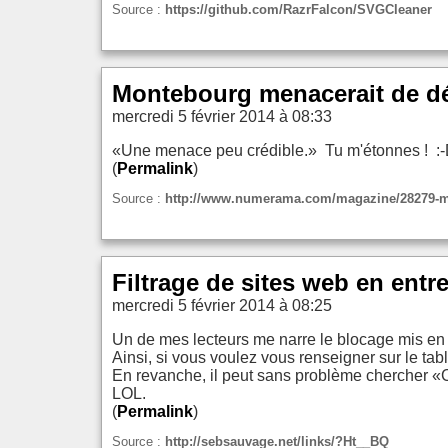
Source :
https://github.com/RazrFalcon/SVGCleaner
Montebourg menacerait de déc
mercredi 5 février 2014 à 08:33
«Une menace peu crédible.» Tu m'étonnes ! :
(
Permalink
)
Source :
http://www.numerama.com/magazine/28279-mon
Filtrage de sites web en entr
mercredi 5 février 2014 à 08:25
Un de mes lecteurs me narre le blocage mis en 
Ainsi, si vous voulez vous renseigner sur le tab
En revanche, il peut sans problème chercher «C
LOL.
(
Permalink
)
Source :
http://sebsauvage.net/links/?Ht__BQ