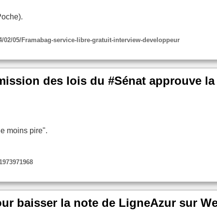
Poche).
/02/05/Framabag-service-libre-gratuit-interview-developpeur
mmission des lois du #Sénat approuve l
e moins pire".
11973971968
r baisser la note de LigneAzur sur Web 