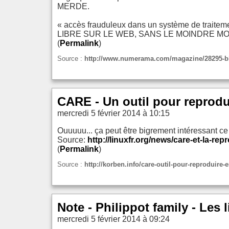
MERDE.
« accès frauduleux dans un système de traite
LIBRE SUR LE WEB, SANS LE MOINDRE M
(
Permalink
)
Source :
http://www.numerama.com/magazine/28295-blu
CARE - Un outil pour reprod
mercredi 5 février 2014 à 10:15
Ouuuuu... ça peut être bigrement intéressant ce 
Source:
http://linuxfr.org/news/care-et-la-rep
(
Permalink
)
Source :
http://korben.info/care-outil-pour-reproduir
Note - Philippot family - Les 
mercredi 5 février 2014 à 09:24