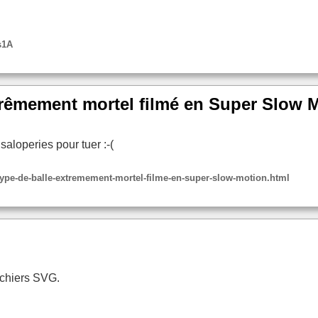
s1A
rêmement mortel filmé en Super Slow Mo
aloperies pour tuer :-(
ype-de-balle-extremement-mortel-filme-en-super-slow-motion.html
ichiers SVG.