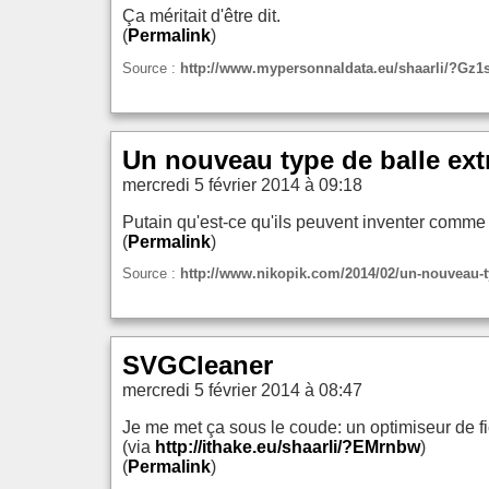
Ça méritait d'être dit.
(
Permalink
)
Source :
http://www.mypersonnaldata.eu/shaarli/?Gz1
Un nouveau type de balle ext
mercredi 5 février 2014 à 09:18
Putain qu'est-ce qu'ils peuvent inventer comme s
(
Permalink
)
Source :
http://www.nikopik.com/2014/02/un-nouveau-t
SVGCleaner
mercredi 5 février 2014 à 08:47
Je me met ça sous le coude: un optimiseur de f
(via
http://ithake.eu/shaarli/?EMrnbw
)
(
Permalink
)