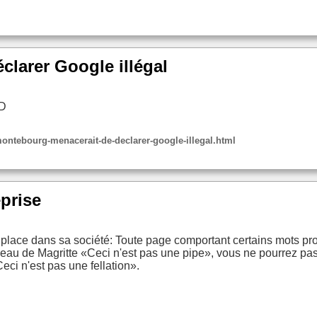
larer Google illégal
-D
tebourg-menacerait-de-declarer-google-illegal.html
eprise
place dans sa société: Toute page comportant certains mots pro
leau de Magritte «Ceci n'est pas une pipe», vous ne pourrez pas.
eci n'est pas une fellation».