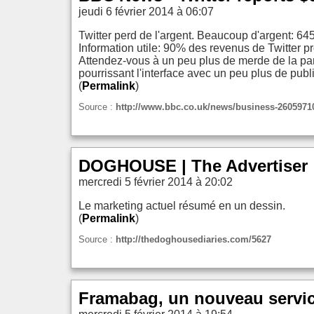
jeudi 6 février 2014 à 06:07
Twitter perd de l'argent. Beaucoup d'argent: 64
Information utile: 90% des revenus de Twitter p
Attendez-vous à un peu plus de merde de la part
pourrissant l'interface avec un peu plus de publ
(
Permalink
)
Source :
http://www.bbc.co.uk/news/business-2605971
DOGHOUSE | The Advertiser
mercredi 5 février 2014 à 20:02
Le marketing actuel résumé en un dessin.
(
Permalink
)
Source :
http://thedoghousediaries.com/5627
Framabag, un nouveau service