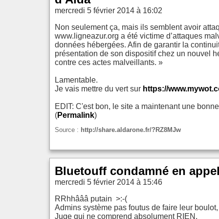
mercredi 5 février 2014 à 16:02
Non seulement ça, mais ils semblent avoir attaqu
www.ligneazur.org a été victime d’attaques malv
données hébergées. Afin de garantir la continuit
présentation de son dispositif chez un nouvel hé
contre ces actes malveillants. »
Lamentable.
Je vais mettre du vert sur
https://www.mywot.c
EDIT: C'est bon, le site a maintenant une bonne 
(
Permalink
)
Source :
http://share.aldarone.fr/?RZ8MJw
Bluetouff condamné en appel 
mercredi 5 février 2014 à 15:46
RRhhâââ putain >:-(
Admins système pas foutus de faire leur boulot
Juge qui ne comprend absolument RIEN.