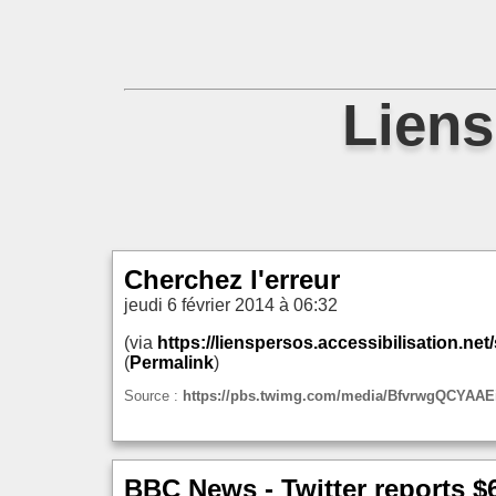
Liens
Cherchez l'erreur
jeudi 6 février 2014 à 06:32
(via
https://lienspersos.accessibilisation.ne
(
Permalink
)
Source :
https://pbs.twimg.com/media/BfvrwgQCYAAEi
BBC News - Twitter reports $