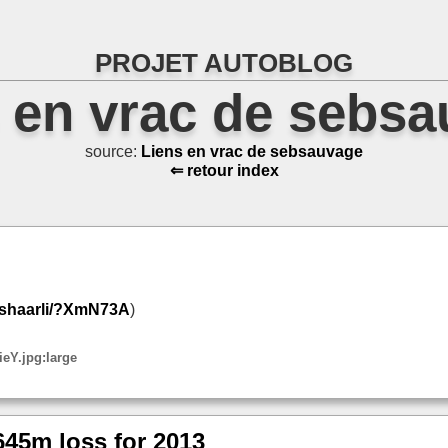
PROJET AUTOBLOG
 en vrac de sebs
source:
Liens en vrac de sebsauvage
⇐ retour index
t/shaarli/?XmN73A
)
eY.jpg:large
645m loss for 2013