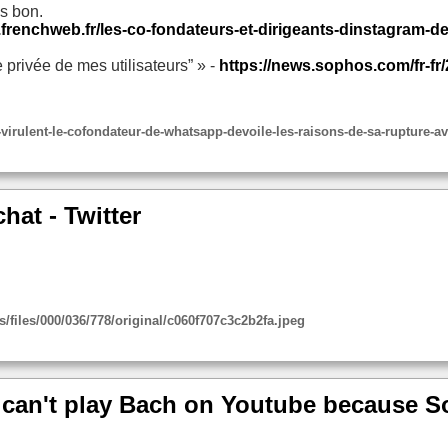
s bon.
.frenchweb.fr/les-co-fondateurs-et-dirigeants-dinstagram-
 privée de mes utilisateurs” » -
https://news.sophos.com/fr-f
rulent-le-cofondateur-de-whatsapp-devoile-les-raisons-de-sa-rupture-a
hat - Twitter
s/files/000/036/778/original/c060f707c3c2b2fa.jpeg
u can't play Bach on Youtube because S