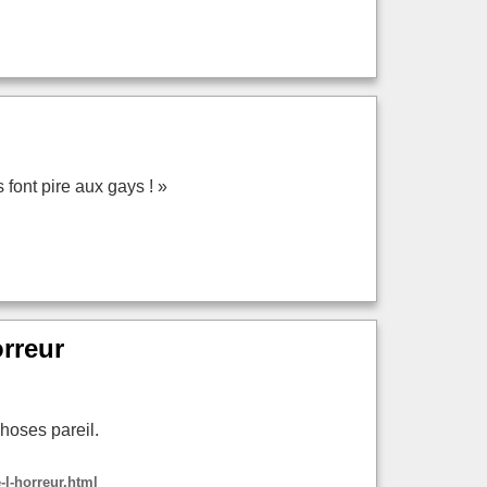
font pire aux gays ! »
orreur
hoses pareil.
-l-horreur.html