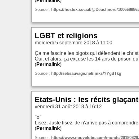
(
Permalink
)
Source :
https://hostux.social/@Deuchnord/100668886
LGBT et religions
mercredi 5 septembre 2018 à 11:00
Ça me fascine les bigots qui défendent le chris
Oui, et alors, ça excuse les 14 ans de prison q
(
Permalink
)
Source :
http://sebsauvage.net/links/?YgdTkg
Etats-Unis : les récits glaçan
vendredi 31 août 2018 à 16:12
°o°
Lisez. Juste lisez. Je n'arrive pas à comprendr
(
Permalink
)
Source :
https://www.nouvelobs.com/monde/20180829.OBS