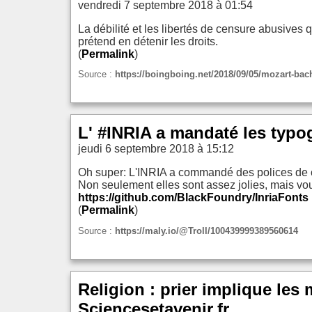
vendredi 7 septembre 2018 à 01:54
La débilité et les libertés de censure abusive
prétend en détenir les droits.
(
Permalink
)
Source :
https://boingboing.net/2018/09/05/mozart-bac
L' #INRIA a mandaté les typ
jeudi 6 septembre 2018 à 15:12
Oh super: L'INRIA a commandé des polices de 
Non seulement elles sont assez jolies, mais vou
https://github.com/BlackFoundry/InriaFonts
(
Permalink
)
Source :
https://maly.io/@Troll/100439999389560614
Religion : prier implique le
Sciencesetavenir.fr