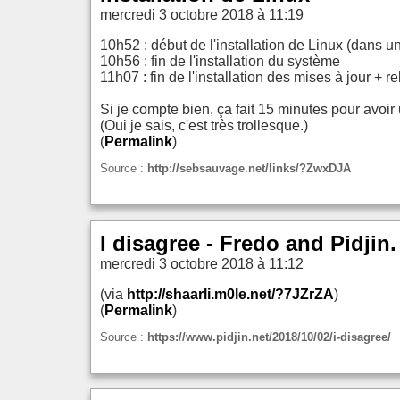
mercredi 3 octobre 2018 à 11:19
10h52 : début de l'installation de Linux (dans u
10h56 : fin de l'installation du système
11h07 : fin de l'installation des mises à jour + r
Si je compte bien, ça fait 15 minutes pour avoi
(Oui je sais, c'est très trollesque.)
(
Permalink
)
Source :
http://sebsauvage.net/links/?ZwxDJA
I disagree - Fredo and Pidji
mercredi 3 octobre 2018 à 11:12
(via
http://shaarli.m0le.net/?7JZrZA
)
(
Permalink
)
Source :
https://www.pidjin.net/2018/10/02/i-disagree/