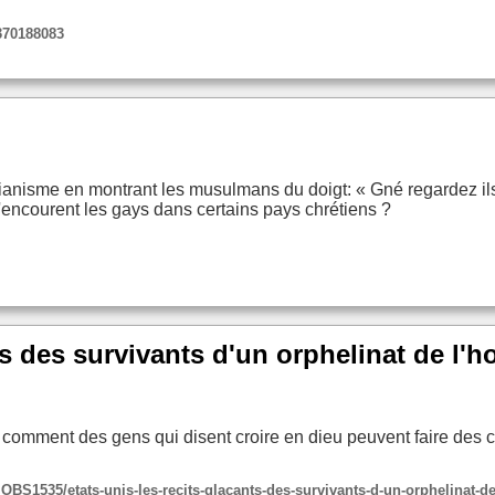
370188083
tianisme en montrant les musulmans du doigt: « Gné regardez ils 
u'encourent les gays dans certains pays chrétiens ?
ts des survivants d'un orphelinat de l'h
e comment des gens qui disent croire en dieu peuvent faire des c
1535/etats-unis-les-recits-glacants-des-survivants-d-un-orphelinat-de