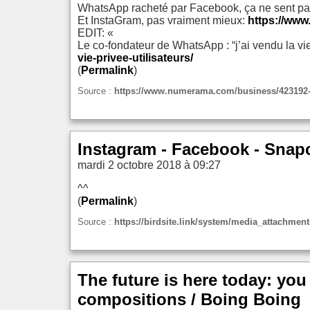
WhatsApp racheté par Facebook, ça ne sent pa
Et InstaGram, pas vraiment mieux:
https://www
EDIT: «
Le co-fondateur de WhatsApp : “j’ai vendu la vie
vie-privee-utilisateurs/
(
Permalink
)
Source :
https://www.numerama.com/business/423192-vi
Instagram - Facebook - Snapc
mardi 2 octobre 2018 à 09:27
^^
(
Permalink
)
Source :
https://birdsite.link/system/media_attachment
The future is here today: yo
compositions / Boing Boing