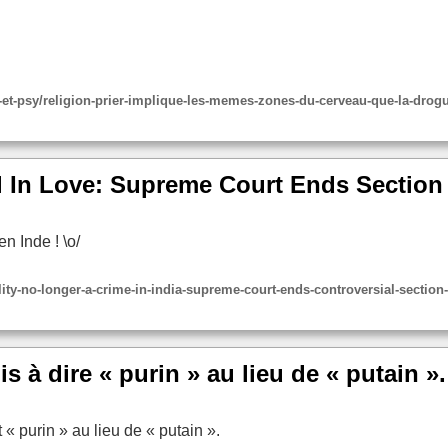
u-et-psy/religion-prier-implique-les-memes-zones-du-cerveau-que-la-drog
l In Love: Supreme Court Ends Section
n Inde ! \o/
ty-no-longer-a-crime-in-india-supreme-court-ends-controversial-section
à dire « purin » au lieu de « putain ». 
 « purin » au lieu de « putain ».