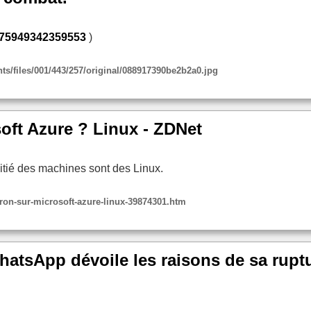
47375949342359553
)
ts/files/001/443/257/original/088917390be2b2a0.jpg
soft Azure ? Linux - ZDNet
itié des machines sont des Linux.
atron-sur-microsoft-azure-linux-39874301.htm
WhatsApp dévoile les raisons de sa rup