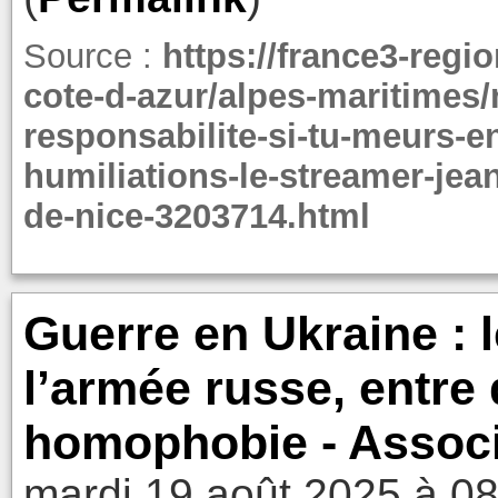
Source :
https://france3-regi
cote-d-azur/alpes-maritimes/
responsabilite-si-tu-meurs-en
humiliations-le-streamer-jea
de-nice-3203714.html
Guerre en Ukraine : 
l’armée russe, entre 
homophobie - Assoc
mardi 19 août 2025 à 0