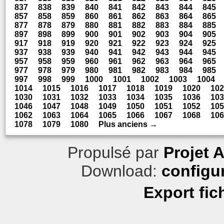
837
838
839
840
841
842
843
844
845
857
858
859
860
861
862
863
864
865
877
878
879
880
881
882
883
884
885
897
898
899
900
901
902
903
904
905
917
918
919
920
921
922
923
924
925
937
938
939
940
941
942
943
944
945
957
958
959
960
961
962
963
964
965
977
978
979
980
981
982
983
984
985
997
998
999
1000
1001
1002
1003
1004
1014
1015
1016
1017
1018
1019
1020
102
1030
1031
1032
1033
1034
1035
1036
103
1046
1047
1048
1049
1050
1051
1052
105
1062
1063
1064
1065
1066
1067
1068
106
1078
1079
1080
Plus anciens →
Propulsé par
Projet 
Download:
configu
Export fic