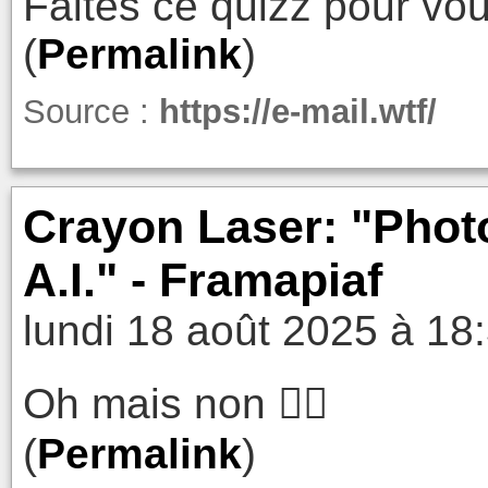
Faites ce quizz pour vo
(
Permalink
)
Source :
https://e-mail.wtf/
Crayon Laser: "Photo
A.I." - Framapiaf
lundi 18 août 2025 à 18
Oh mais non 🤦‍♂️
(
Permalink
)