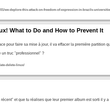
1/we-deplore-this-attack-on-freedom-of-expression-in-brazils-universiti
x! What to Do and How to Prevent It
 pour faire sa mise à jour, il va effacer la première partition q
 un truc "professionnel" ?
te-delete-linux/
écent" et que tu réalises que leur premier album est sorti il y a