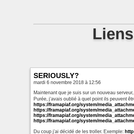
Liens
SERIOUSLY?
mardi 6 novembre 2018 à 12:56
Maintenant que je suis sur un nouveau serveur,
Purée, j'avais oublié à quel point ils peuvent être 
https://framapiaf.org/system/media_attachm
https://framapiaf.org/system/media_attachme
https://framapiaf.org/system/media_attachm
https://framapiaf.org/system/media_attachme
Du coup j'ai décidé de les troller. Exemple:
htt