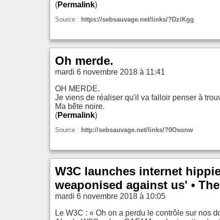
(
Permalink
)
Source :
https://sebsauvage.net/links/?DziKgg
Oh merde.
mardi 6 novembre 2018 à 11:41
OH MERDE.
Je viens de réaliser qu'il va falloir penser à t
Ma bête noire.
(
Permalink
)
Source :
http://sebsauvage.net/links/?0Osonw
W3C launches internet hippie 
weaponised against us' • The
mardi 6 novembre 2018 à 10:05
Le W3C : « Oh on a perdu le contrôle sur nos don