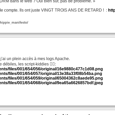
DRM dans le web ? Oui bien sûr, pas de problème. »
ende compte. Ils ont juste VINGT TROIS ANS DE RETARD ! :
htt
_hippie_manifesto/
 j'ai un plein accès à mes logs Apache.
débiles, les script-kiddies 🤦‍♂️:
ents/files/001/654/056/original/16e9880c477c1d08.png
nts/files/001/654/057/original/13e38a33f08b54ba.png
ents/files/001/654/059/original/65004362c8aede95.png
nts/files/001/654/068/original/9ea65a6626857bdf.jpeg