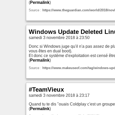
(
Permalink
)
Source :
https://www.theguardian.com/world/2018/nov/0
Windows Update Deleted Linu
samedi 3 novembre 2018 à 23:50
Donc si Windows juge qu'il n'a pas assez de place
vous êtes en dual boot).
Et donc ce système d'exploitation est censé être
(
Permalink
)
Source :
https://www.makeuseof.com/tag/windows-upda
#TeamVieux
samedi 3 novembre 2018 à 23:17
Quand tu te dis "ouais Coldplay c'est un groupe r
(
Permalink
)