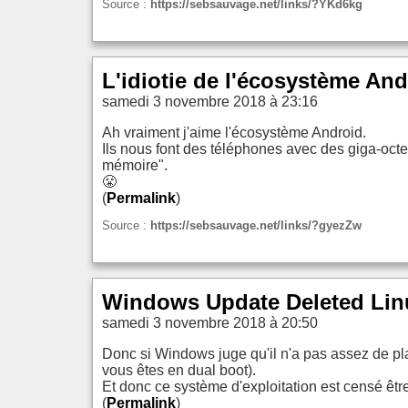
Source :
https://sebsauvage.net/links/?YKd6kg
L'idiotie de l'écosystème And
samedi 3 novembre 2018 à 23:16
Ah vraiment j'aime l'écosystème Android.
Ils nous font des téléphones avec des giga-octe
mémoire".
😤
(
Permalink
)
Source :
https://sebsauvage.net/links/?gyezZw
Windows Update Deleted Linu
samedi 3 novembre 2018 à 20:50
Donc si Windows juge qu'il n'a pas assez de place
vous êtes en dual boot).
Et donc ce système d'exploitation est censé être
(
Permalink
)