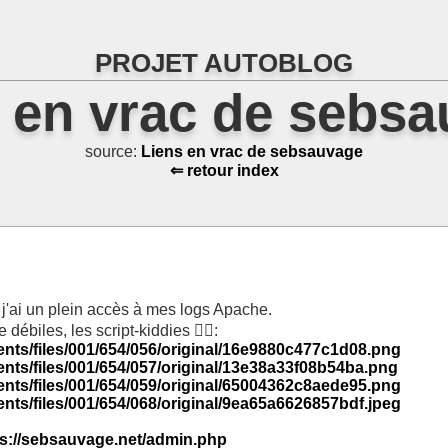
PROJET AUTOBLOG
 en vrac de sebs
source:
Liens en vrac de sebsauvage
⇐ retour index
 j'ai un plein accès à mes logs Apache.
débiles, les script-kiddies 🤦‍♂️:
ents/files/001/654/056/original/16e9880c477c1d08.png
nts/files/001/654/057/original/13e38a33f08b54ba.png
ents/files/001/654/059/original/65004362c8aede95.png
nts/files/001/654/068/original/9ea65a6626857bdf.jpeg
ps://sebsauvage.net/admin.php