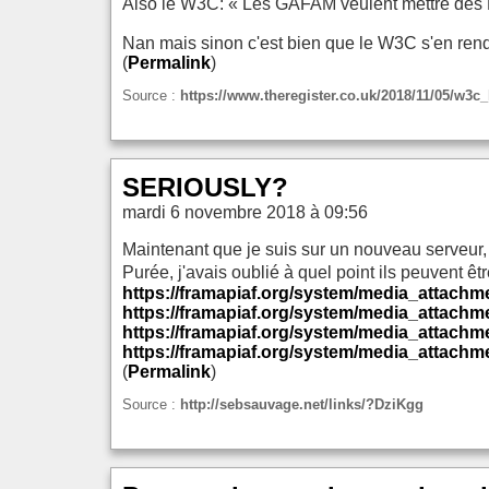
Also le W3C: « Les GAFAM veulent mettre des 
Nan mais sinon c'est bien que le W3C s'en r
(
Permalink
)
Source :
https://www.theregister.co.uk/2018/11/05/w3c
SERIOUSLY?
mardi 6 novembre 2018 à 09:56
Maintenant que je suis sur un nouveau serveur,
Purée, j'avais oublié à quel point ils peuvent être 
https://framapiaf.org/system/media_attachm
https://framapiaf.org/system/media_attachme
https://framapiaf.org/system/media_attachm
https://framapiaf.org/system/media_attachme
(
Permalink
)
Source :
http://sebsauvage.net/links/?DziKgg