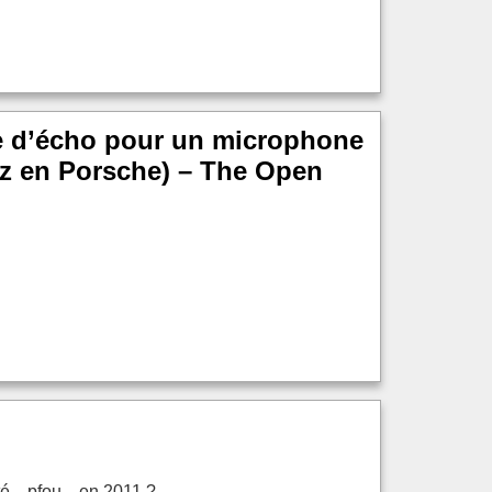
que d’écho pour un microphone
ez en Porsche) – The Open
... pfou... en 2011 ?