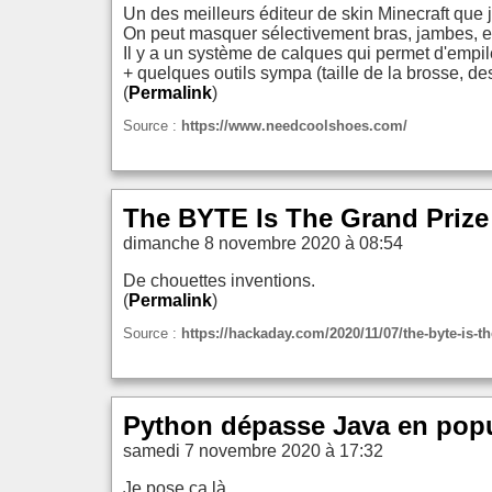
Un des meilleurs éditeur de skin Minecraft que j'
On peut masquer sélectivement bras, jambes, e
Il y a un système de calques qui permet d'empil
+ quelques outils sympa (taille de la brosse, de
(
Permalink
)
Source :
https://www.needcoolshoes.com/
The BYTE Is The Grand Prize
dimanche 8 novembre 2020 à 08:54
De chouettes inventions.
(
Permalink
)
Source :
https://hackaday.com/2020/11/07/the-byte-is-t
Python dépasse Java en popul
samedi 7 novembre 2020 à 17:32
Je pose ça là.