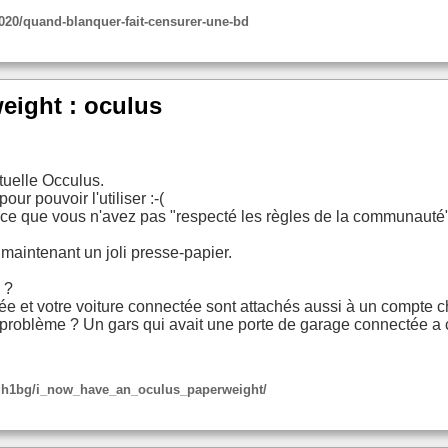
020/quand-blanquer-fait-censurer-une-bd
eight : oculus
tuelle Occulus.
r pouvoir l'utiliser :-(
e que vous n'avez pas "respecté les règles de la communauté"
maintenant un joli presse-papier.
 ?
e et votre voiture connectée sont attachés aussi à un compte 
problème ? Un gars qui avait une porte de garage connectée a cr
jqh1bg/i_now_have_an_oculus_paperweight/