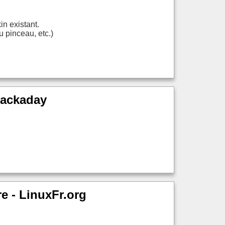
n existant.
u pinceau, etc.)
Hackaday
e - LinuxFr.org