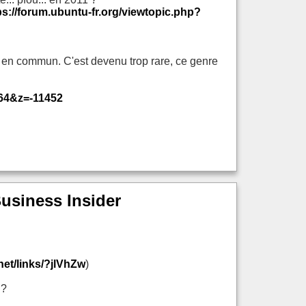
ps://forum.ubuntu-fr.org/viewtopic.php?
es en commun. C'est devenu trop rare, ce genre
64&z=-11452
Business Insider
net/links/?jlVhZw
)
 ?