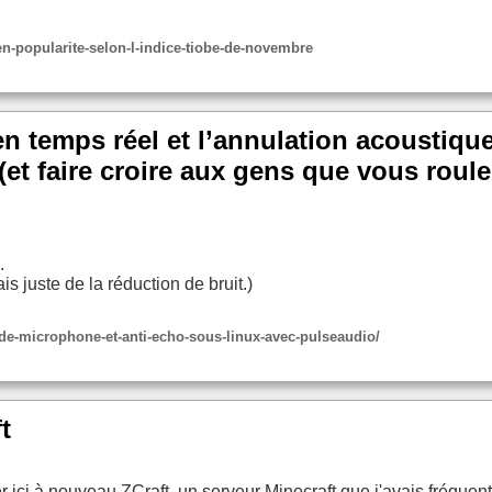
en-popularite-selon-l-indice-tiobe-de-novembre
t en temps réel et l’annulation acousti
et faire croire aux gens que vous roul
.
s juste de la réduction de bruit.)
t-de-microphone-et-anti-echo-sous-linux-avec-pulseaudio/
t
 ici à nouveau ZCraft, un serveur Minecraft que j'avais fréquenté