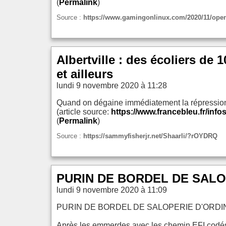
(
Permalink
)
Source :
https://www.gamingonlinux.com/2020/11/openra
Albertville : des écoliers de
et ailleurs
lundi 9 novembre 2020 à 11:28
Quand on dégaine immédiatement la répression 
(article source:
https://www.francebleu.fr/info
(
Permalink
)
Source :
https://sammyfisherjr.net/Shaarli/?rOYDRQ
PURIN DE BORDEL DE SALO
lundi 9 novembre 2020 à 11:09
PURIN DE BORDEL DE SALOPERIE D'ORD
Après les emmerdes avec les chemin EFI codé