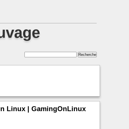
auvage
 on Linux | GamingOnLinux