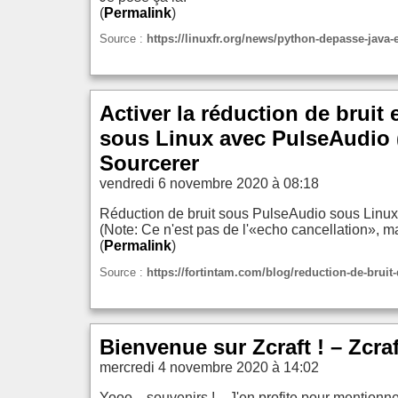
(
Permalink
)
Source :
https://linuxfr.org/news/python-depasse-java-
Activer la réduction de brui
sous Linux avec PulseAudio (
Sourcerer
vendredi 6 novembre 2020 à 08:18
Réduction de bruit sous PulseAudio sous Linux
(Note: Ce n'est pas de l'«echo cancellation», mai
(
Permalink
)
Source :
https://fortintam.com/blog/reduction-de-brui
Bienvenue sur Zcraft ! – Zcraf
mercredi 4 novembre 2020 à 14:02
Yooo... souvenirs ! J'en profite pour mentionner