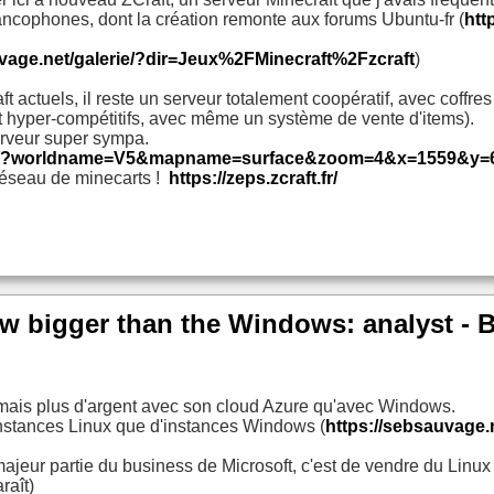
ancophones, dont la création remonte aux forums Ubuntu-fr (
htt
uvage.net/galerie/?dir=Jeux%2FMinecraft%2Fzcraft
)
t actuels, il reste un serveur totalement coopératif, avec coffr
nt hyper-compétitifs, avec même un système de vente d'items).
rveur super sympa.
t.fr/?worldname=V5&mapname=surface&zoom=4&x=1559&y=
 réseau de minecarts !
https://zeps.zcraft.fr/
ow bigger than the Windows: analyst - 
rmais plus d'argent avec son cloud Azure qu'avec Windows.
instances Linux que d'instances Windows (
https://sebsauvage.
ajeur partie du business de Microsoft, c'est de vendre du Linux
raît)