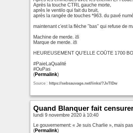
Après la touche CTRL gauche morte,
après le ventilo qui fait du bruit,
après la rangée de touches *963. du pavé numér
maintenant c'est la flèche "bas" qui refuse de
Machine de merde. 💩
Marque de merde. 💩
HEUREUSEMENT QU'ELLE COÛTE 1700 BOU
#PaieLaQualité
#OuPas
(
Permalink
)
Source :
https://sebsauvage.net/links/?JvTIDw
Quand Blanquer fait censurer
lundi 9 novembre 2020 à 10:40
Le gouvernement: « Je suis Charlie », mais pa
(
Permalink
)