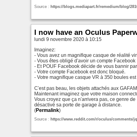
Source :
https://blogs.mediapart.fr/remedium/blog/281
I now have an Oculus Paperw
lundi 9 novembre 2020 à 10:15
Imaginez:
- Vous avez un magnifique casque de réalité vir
- Vous êtes obligé d'avoir un compte Facebook pou
- Et POUF Facebook décide de vous bannir parc
- Votre compte Facebook est donc bloqué.
- Votre magnifique casque VR à 350 boules est 
C'est pas beau, les objets attachés aux GAFAM
Maintenant imaginez que votre maison connecté
Vous croyez que ça n'arrivera pas, ce genre de 
désactivé sa porte de garage à distance.
(
Permalink
)
Source :
https://www.reddit.com/r/oculus/comments/