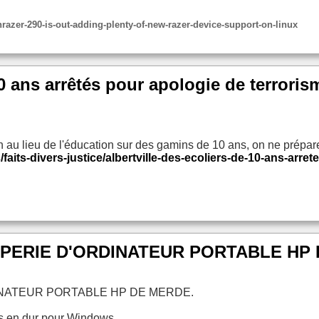
zer-290-is-out-adding-plenty-of-new-razer-device-support-on-linux
 10 ans arrêtés pour apologie de terrori
au lieu de l'éducation sur des gamins de 10 ans, on ne prépare
s/faits-divers-justice/albertville-des-ecoliers-de-10-ans-ar
PERIE D'ORDINATEUR PORTABLE HP 
INATEUR PORTABLE HP DE MERDE.
s en dur pour Windows,