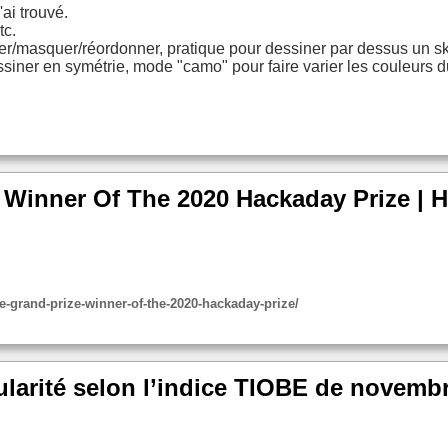
ai trouvé.
tc.
er/masquer/réordonner, pratique pour dessiner par dessus un ski
ssiner en symétrie, mode "camo" pour faire varier les couleurs d
 Winner Of The 2020 Hackaday Prize | 
he-grand-prize-winner-of-the-2020-hackaday-prize/
arité selon l’indice TIOBE de novembr