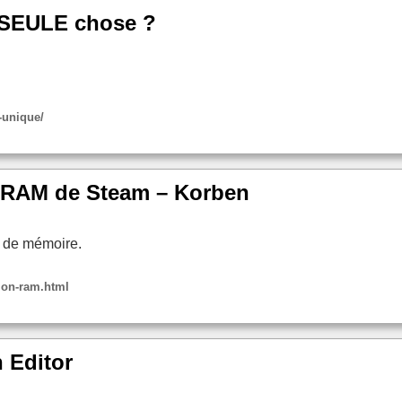
 SEULE chose ?
e-unique/
 RAM de Steam – Korben
 de mémoire.
ion-ram.html
 Editor