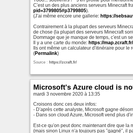
C'est un des plus anciens serveurs Minecraft fr
pid=3799805#p3799805
).
(J'ai même encore une gallerie:
https://sebsa
Contrairement à la plupart des serveurs Minecraf
de chose (la plupart des serveurs Minecraft so
Dommage que je manque de temps, c'est un se
Il y a une carte du monde:
https://map.zcraf
Ils ont même un calculateur d'itinéraire pour le
(
Permalink
)
Source :
https://zcraft.fr/
Microsoft's Azure cloud is n
mardi 3 novembre 2020 à 13:35
Croisons donc ces deux infos:
- D'après cette analyste, Microsoft gagne déso
- Dans son cloud Azure, Microsoft vend plus d'
Est-ce qu'on peut donc maintenant dire que la m
(mais sinon Linux n'a toujours pas "gagné", il pa