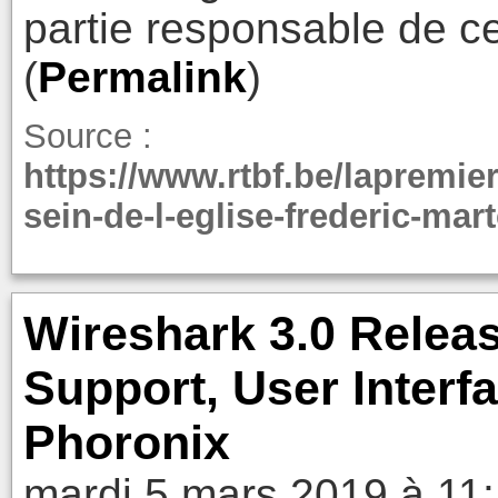
partie responsable de ce
(
Permalink
)
Source :
https://www.rtbf.be/lapremier
sein-de-l-eglise-frederic-ma
Wireshark 3.0 Relea
Support, User Interf
Phoronix
mardi 5 mars 2019 à 11