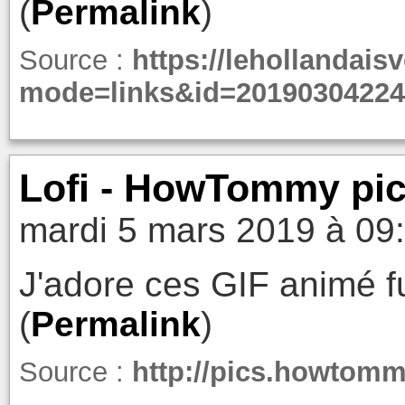
(
Permalink
)
Source :
https://lehollandaisv
mode=links&id=20190304224
Lofi - HowTommy pi
mardi 5 mars 2019 à 09
J'adore ces GIF animé fu
(
Permalink
)
Source :
http://pics.howtomm