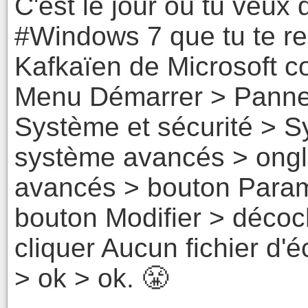
C'est le jour où tu veux
#Windows 7 que tu te re
Kafkaïen de Microsoft c
Menu Démarrer > Pannea
Système et sécurité > 
système avancés > ongl
avancés > bouton Param
bouton Modifier > décoc
cliquer Aucun fichier d'
> ok > ok. 😤