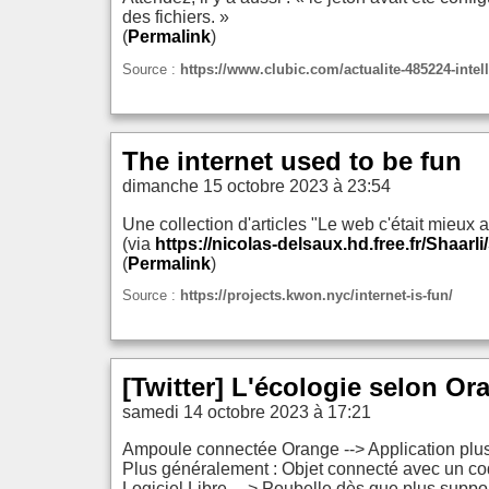
des fichiers. »
(
Permalink
)
Source :
https://www.clubic.com/actualite-485224-intell
The internet used to be fun
dimanche 15 octobre 2023 à 23:54
Une collection d'articles "Le web c'était mieux 
(via
https://nicolas-delsaux.hd.free.fr/Shaar
(
Permalink
)
Source :
https://projects.kwon.nyc/internet-is-fun/
[Twitter] L'écologie selon Or
samedi 14 octobre 2023 à 17:21
Ampoule connectée Orange --> Application plus 
Plus généralement : Objet connecté avec un cod
Logiciel Libre ---> Poubelle dès que plus support