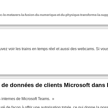
-le-metavers-la-fusion-du-numerique-et-du-physique-transforme-la-supp
vez voir les trains en temps réel et aussi des webcams. Si vo
 To de données de clients Microsoft dans 
 internes de Microsoft Teams. »
iguré de façon à offrir une autorisation totale, ce qui donne la p