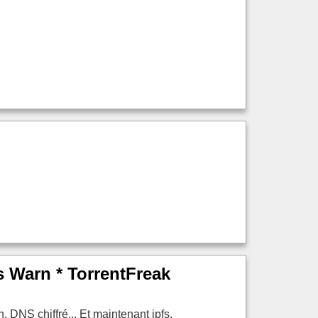
rs Warn * TorrentFreak
, DNS chiffré... Et maintenant ipfs.