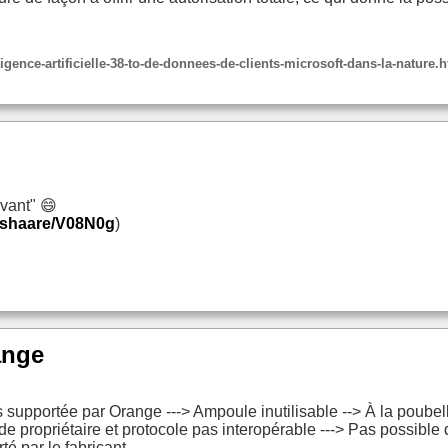
igence-artificielle-38-to-de-donnees-de-clients-microsoft-dans-la-nature.
avant" 😄
li/shaare/V08N0g
)
ange
supportée par Orange ---> Ampoule inutilisable --> À la poubel
e propriétaire et protocole pas interopérable ---> Pas possible
é par le fabricant.