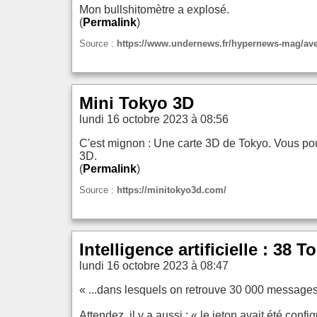
Mon bullshitomètre a explosé.
(
Permalink
)
Source :
https://www.undernews.fr/hypernews-mag/avec
Mini Tokyo 3D
lundi 16 octobre 2023 à 08:56
C'est mignon : Une carte 3D de Tokyo. Vous pou
3D.
(
Permalink
)
Source :
https://minitokyo3d.com/
Intelligence artificielle : 38
lundi 16 octobre 2023 à 08:47
« ...dans lesquels on retrouve 30 000 messages
Attendez, il y a aussi : « le jeton avait été conf