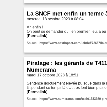
La SNCF met enfin un terme à
mercredi 18 octobre 2023 à 08:04
Ah enfin !
On peut se demander qui, en premier lieu, a eu 
(
Permalink
)
Source :
https://www.nextinpact.com/lebrief/72687/la-s
Piratage : les gérants de T
Numerama
mardi 17 octobre 2023 à 18:51
Sentence ridiculement élevée puisque dans la ré
Et pendant ce temps là d'autres font bien plus d
(
Permalink
)
Source :
https://www.numerama.com/tech/1533920-pira