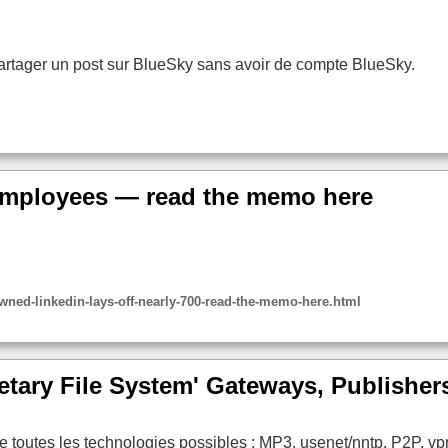
artager un post sur BlueSky sans avoir de compte BlueSky.
0 employees — read the memo here
wned-linkedin-lays-off-nearly-700-read-the-memo-here.html
anetary File System' Gateways, Publishe
tre toutes les technologies possibles : MP3, usenet/nntp, P2P, vpn