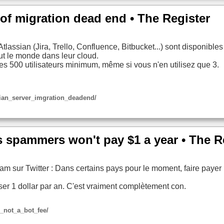
of migration dead end • The Register
Atlassian (Jira, Trello, Confluence, Bitbucket...) sont disponibl
ut le monde dans leur cloud.
es 500 utilisateurs minimum, même si vous n'en utilisez que 3.
ssian_server_imgration_deadend/
s spammers won't pay $1 a year • The R
pam sur Twitter : Dans certains pays pour le moment, faire pay
r 1 dollar par an. C'est vraiment complètement con.
r_not_a_bot_fee/