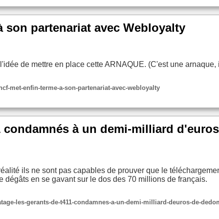
 son partenariat avec Webloyalty
l'idée de mettre en place cette ARNAQUE. (C'est une arnaque, il
ncf-met-enfin-terme-a-son-partenariat-avec-webloyalty
411 condamnés à un demi-milliard d'eu
alité ils ne sont pas capables de prouver que le téléchargemen
e dégâts en se gavant sur le dos des 70 millions de français.
tage-les-gerants-de-t411-condamnes-a-un-demi-milliard-deuros-de-de