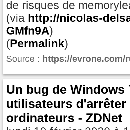
de risques de memorylea
(via
http://nicolas-dels
GMfn9A
)
(
Permalink
)
Source :
https://evrone.com/r
Un bug de Windows 
utilisateurs d'arrête
ordinateurs - ZDNet