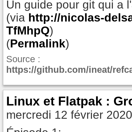
Un guide pour git qui a l'
(via
http://nicolas-dels
TfMhpQ
)
(
Permalink
)
Source :
https://github.com/ineat/ref
Linux et Flatpak : G
mercredi 12 février 202