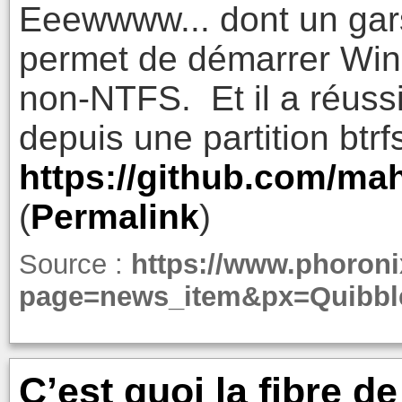
Eeewwww... dont un gars
permet de démarrer Win
non-NTFS. Et il a réuss
depuis une partition btrf
https://github.com/ma
(
Permalink
)
Source :
https://www.phoron
page=news_item&px=Quibbl
C’est quoi la fibre d