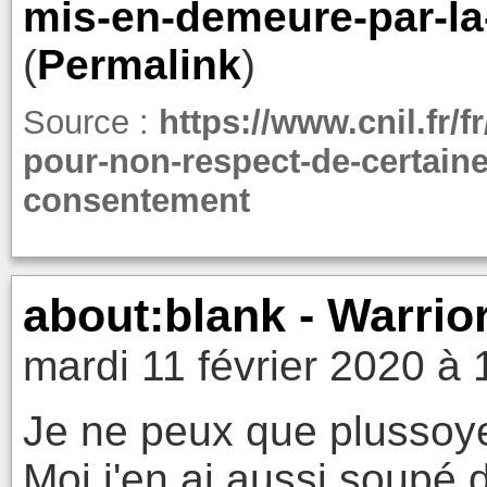
mis-en-demeure-par-la
(
Permalink
)
Source :
https://www.cnil.fr/
pour-non-respect-de-certaine
consentement
about:blank - Warri
mardi 11 février 2020 à 
Je ne peux que plussoye
Moi j'en ai aussi soupé d