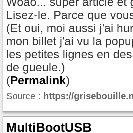
Woao... super article e
Lisez-le. Parce que vou
(Et oui, moi aussi j'ai 
mon billet j'ai vu la pop
les petites lignes en d
de gueule.)
(
Permalink
)
Source :
https://grisebouille.
MultiBootUSB