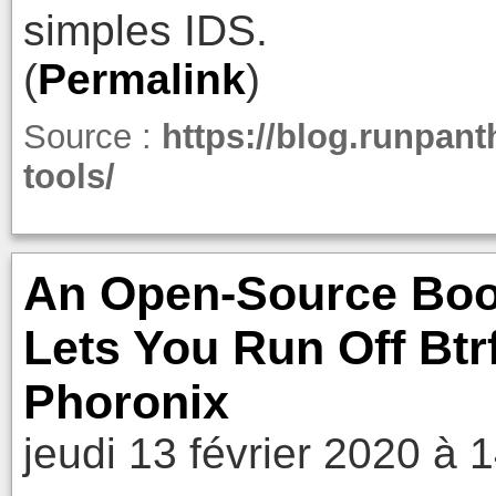
simples IDS.
(
Permalink
)
Source :
https://blog.runpant
tools/
An Open-Source Boo
Lets You Run Off Btrf
Phoronix
jeudi 13 février 2020 à 