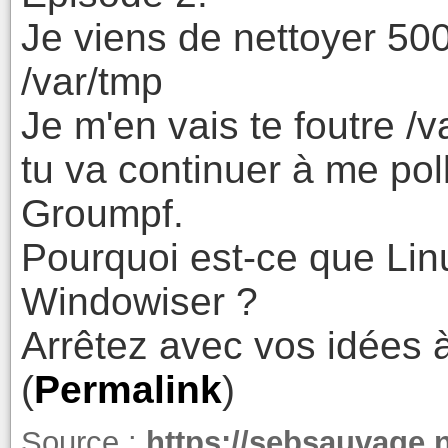
Je viens de nettoyer 50
/var/tmp
Je m'en vais te foutre /v
tu va continuer à me po
Groumpf.
Pourquoi est-ce que Linu
Windowiser ?
Arrêtez avec vos idées à
(
Permalink
)
Source :
https://sebsauvage.n