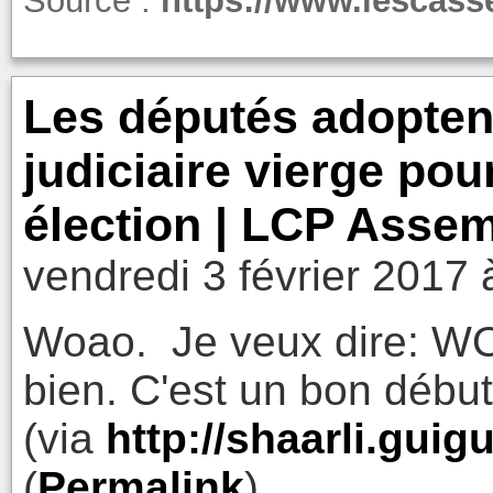
Source :
https://www.lescasse
Les députés adoptent
judiciaire vierge pou
élection | LCP Assem
vendredi 3 février 2017 
Woao. Je veux dire: WOA
bien. C'est un bon début
(via
http://shaarli.gui
(
Permalink
)