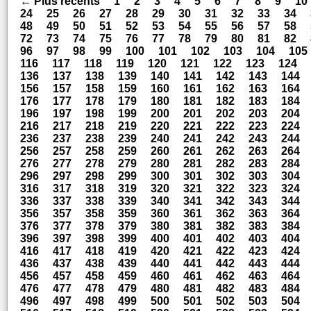
← Plus récents
1
2
3
4
5
6
7
8
9
10
24
25
26
27
28
29
30
31
32
33
34
48
49
50
51
52
53
54
55
56
57
58
72
73
74
75
76
77
78
79
80
81
82
96
97
98
99
100
101
102
103
104
105
116
117
118
119
120
121
122
123
124
136
137
138
139
140
141
142
143
144
156
157
158
159
160
161
162
163
164
176
177
178
179
180
181
182
183
184
196
197
198
199
200
201
202
203
204
216
217
218
219
220
221
222
223
224
236
237
238
239
240
241
242
243
244
256
257
258
259
260
261
262
263
264
276
277
278
279
280
281
282
283
284
296
297
298
299
300
301
302
303
304
316
317
318
319
320
321
322
323
324
336
337
338
339
340
341
342
343
344
356
357
358
359
360
361
362
363
364
376
377
378
379
380
381
382
383
384
396
397
398
399
400
401
402
403
404
416
417
418
419
420
421
422
423
424
436
437
438
439
440
441
442
443
444
456
457
458
459
460
461
462
463
464
476
477
478
479
480
481
482
483
484
496
497
498
499
500
501
502
503
504