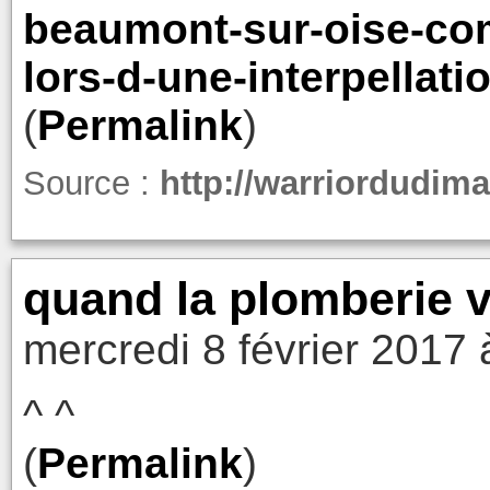
beaumont-sur-oise-com
lors-d-une-interpellati
(
Permalink
)
Source :
http://warriordudim
quand la plomberie va
mercredi 8 février 2017 
^ ^
(
Permalink
)