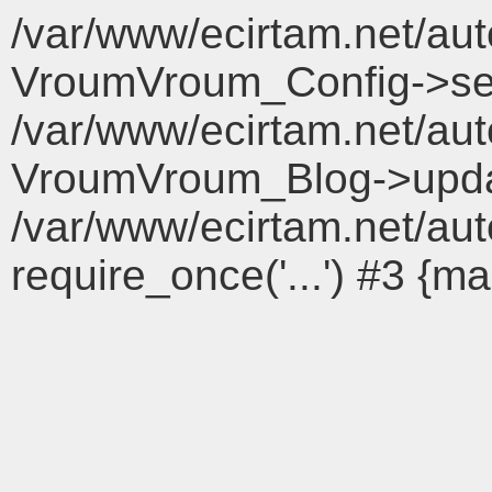
/var/www/ecirtam.net/aut
VroumVroum_Config->set
/var/www/ecirtam.net/aut
VroumVroum_Blog->upda
/var/www/ecirtam.net/a
require_once('...') #3 {ma