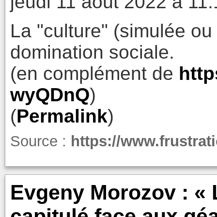
jeudi 11 août 2022 à 11
La "culture" (simulée o
domination sociale.
(en complément de
http
wyQDnQ
)
(
Permalink
)
Source :
https://www.frustrat
Evgeny Morozov : « 
capitulé face aux géa