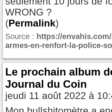
seulement 10 jours de
WRONG ?
(
Permalink
)
Source :
https://envahis.com/
armes-en-renfort-la-police-so
Le prochain album d
Journal du Coin
jeudi 11 août 2022 à 10
Mon bullshitomètre a en