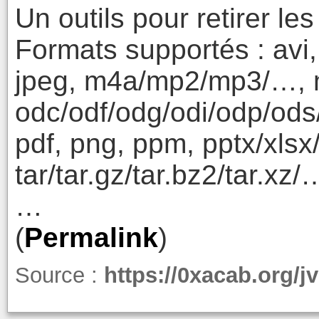
Un outils pour retirer l
Formats supportés : avi, 
jpeg, m4a/mp2/mp3/…, 
odc/odf/odg/odi/odp/ods
pdf, png, ppm, pptx/xls
tar/tar.gz/tar.bz2/tar.xz/…
…
(
Permalink
)
Source :
https://0xacab.org/j