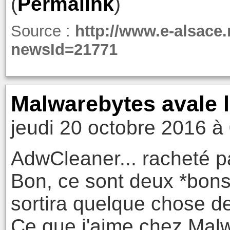
(
Permalink
)
Source :
http://www.e-alsace
newsId=21771
Malwarebytes avale 
jeudi 20 octobre 2016 à
AdwCleaner... racheté 
Bon, ce sont deux *bons* 
sortira quelque chose d
Ce que j'aime chez Malw