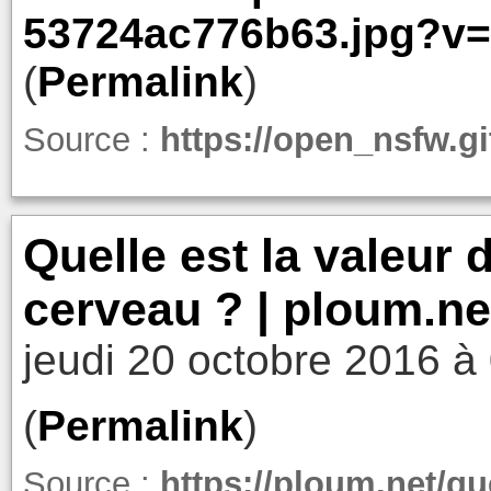
53724ac776b63.jpg?v
(
Permalink
)
Source :
https://open_nsfw.git
Quelle est la valeur 
cerveau ? | ploum.ne
jeudi 20 octobre 2016 à
(
Permalink
)
Source :
https://ploum.net/qu