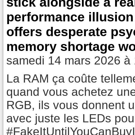
stick alongside a rea
performance illusion
offers desperate psyc
memory shortage wo
samedi 14 mars 2026 à 
La RAM ça coûte tellem
quand vous achetez un
RGB, ils vous donnent 
avec juste les LEDs pour 
#FakeItUntilYouCanBuyI