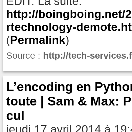
EDIT: La suite:
http://boingboing.net/2
rtechnology-demote.h
(
Permalink
)
Source :
http://tech-services
L’encoding en Pytho
toute | Sam & Max: P
cul
jeudi 17 avril 2014 à 19