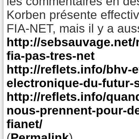
les commentaires en dess
Korben présente effecti
FIA-NET, mais il y a aus
http://sebsauvage.net/
fia-pas-tres-net
http://reflets.info/bhv
electronique-du-futur-s
http://reflets.info/qua
nous-prennent-pour-de
fianet/
(
Permalink
)