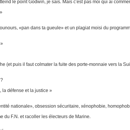
atteind le point Godwin, je sais. Mais c'est pas moi qui ai comme
»
ounours, «pan dans ta gueule» et un plagiat moisi du programme 
 »
he (et puis il faut colmater la fuite des porte-monnaie vers la Su
 ?
 la défense et la justice »
ntité nationale», obsession sécuritaire, xénophobie, homophobie,
 du F.N. et racoller les électeurs de Marine.