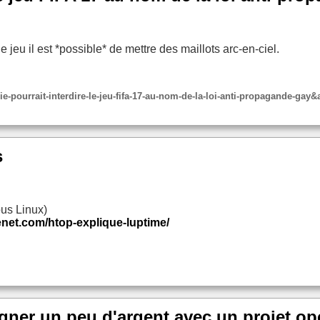
e jeu il est *possible* de mettre des maillots arc-en-ciel.
sie-pourrait-interdire-le-jeu-fifa-17-au-nom-de-la-loi-anti-propagande-gay&
s
ous Linux)
henet.com/htop-explique-luptime/
gner un peu d'argent avec un projet o