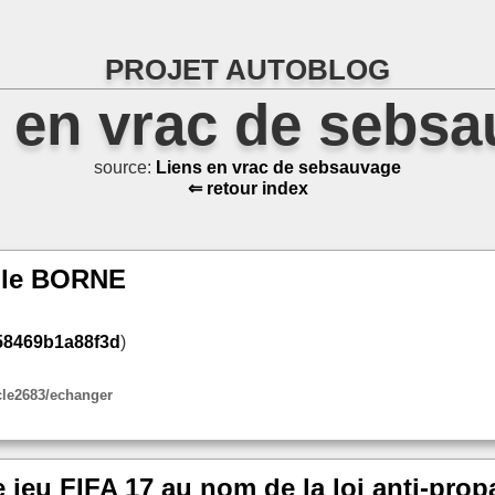
PROJET AUTOBLOG
 en vrac de sebs
source:
Liens en vrac de sebsauvage
⇐ retour index
ille BORNE
/58469b1a88f3d
)
icle2683/echanger
le jeu FIFA 17 au nom de la loi anti-pro