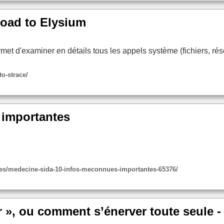
Road to Elysium
 permet d'examiner en détails tous les appels système (fichiers,
to-strace/
 importantes
ites/medecine-sida-10-infos-meconnues-importantes-65376/
er », ou comment s’énerver toute seule 