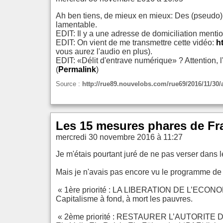
Ah ben tiens, de mieux en mieux: Des (pseudo) s
lamentable.
EDIT: Il y a une adresse de domiciliation mention
EDIT: On vient de me transmettre cette vidéo:
h
vous aurez l'audio en plus).
EDIT: «Délit d'entrave numérique» ? Attention, 
(
Permalink
)
Source :
http://rue89.nouvelobs.com/rue69/2016/11/30/
Les 15 mesures phares de Fra
mercredi 30 novembre 2016 à 11:27
Je m'étais pourtant juré de ne pas verser dans 
Mais je n'avais pas encore vu le programme de 
« 1ère priorité : LA LIBERATION DE L’ECONO
Capitalisme à fond, à mort les pauvres.
« 2ème priorité : RESTAURER L’AUTORITE DE 