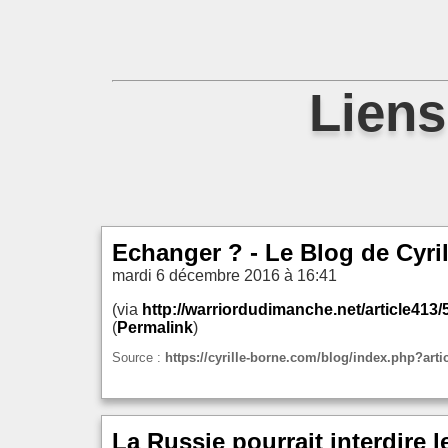
Liens
Echanger ? - Le Blog de Cyr
mardi 6 décembre 2016 à 16:41
(via
http://warriordudimanche.net/article413
(
Permalink
)
Source :
https://cyrille-borne.com/blog/index.php?art
La Russie pourrait interdire 