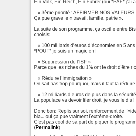
Ein Volk, Ein Reich, Ein Führer (oui *PAF* j'ai 
« 3ème priorité : AFFIRMER NOS VALEURS 
Ça pue grave le « travail, famille, patrie ».
La suite de son programme, ça oscille entre Bis
choisis:
« 100 milliards d’euros d’économies en 5 ans
*POUF* je suis un magicien !
« Suppression de l’ISF »
Parce que les riches du 1% ont le droit d'être ric
« Réduire l’immigration »
On sait pas trop pourquoi, mais il faut la réduire
« 12 milliards d’euros de plus dans la sécurité,
La populace va devoir filer droit, je vous le dis !
Donc bon: Replis sur soi, renforcement de l'«ide
bla... oui ça pue vraiment l'extrême-droite.
C'est pas cool de sa part de piquer le programme
(
Permalink
)