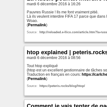
mardi 6 décembre 2016 à 16:26
Pauvres Russie ! Ils me font vraiment pitié.
Là ils veulent interdire FIFA 17 parce que dans l
Woao.
(
Permalink
)
Source :
http://reloaded.e-llico.com/article.htm?la-rus
htop explained | peteris.rock
mardi 6 décembre 2016 à 08:56
Tout htop expliqué
(htop est un excellent gestionnaire de tâches s
Traduction en français en cours:
https://carlc
(
Permalink
)
Source :
https://peteris.rocks/blog/htop/
Comment je vais tenter de ga