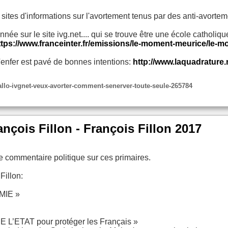
ites d'informations sur l'avortement tenus par des anti-avortem
née sur le site ivg.net.... qui se trouve être une école catholiqu
ttps://www.franceinter.fr/emissions/le-moment-meurice/le-
l'enfer est pavé de bonnes intentions:
http://www.laquadrature.
allo-ivgnet-veux-avorter-comment-senerver-toute-seule-265784
nçois Fillon - François Fillon 2017
le commentaire politique sur ces primaires.
Fillon:
MIE »
L’ETAT pour protéger les Français »