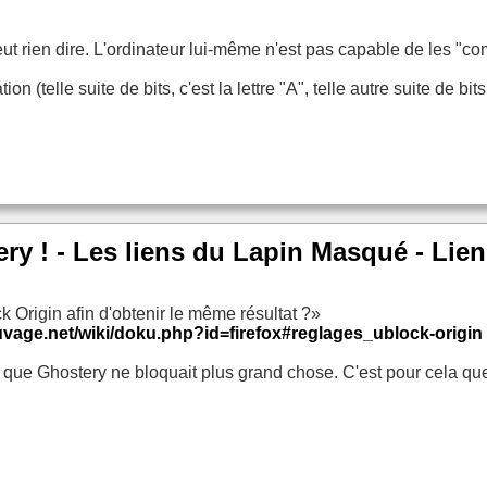
veut rien dire. L'ordinateur lui-même n'est pas capable de les "
n (telle suite de bits, c'est la lettre "A", telle autre suite de bits
ry ! - Les liens du Lapin Masqué - Lien
ck Origin afin d'obtenir le même résultat ?»
uvage.net/wiki/doku.php?id=firefox#reglages_ublock-origin
i vu que Ghostery ne bloquait plus grand chose. C'est pour cela que