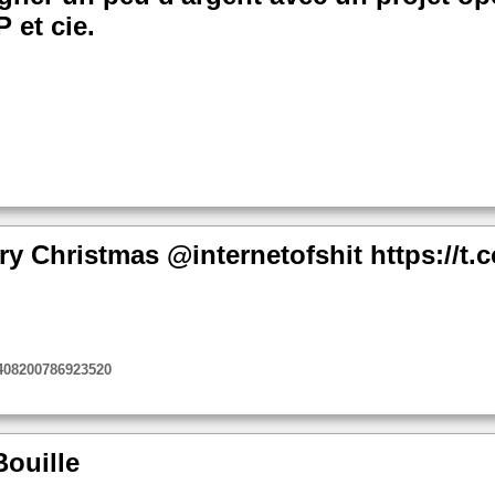
 et cie.
rry Christmas @internetofshit https://
5408200786923520
Bouille