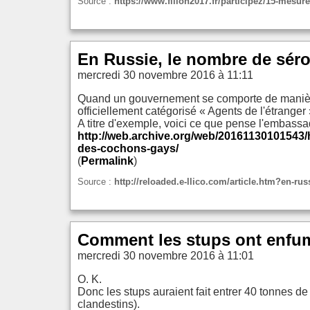
Source :
https://www.fillon2017.fr/participez/15-mesure
En Russie, le nombre de séro
mercredi 30 novembre 2016 à 11:11
Quand un gouvernement se comporte de manière c
officiellement catégorisé « Agents de l'étranger
A titre d'exemple, voici ce que pense l'embass
http://web.archive.org/web/20161130101543
des-cochons-gays/
(
Permalink
)
Source :
http://reloaded.e-llico.com/article.htm?en-r
Comment les stups ont enfumé
mercredi 30 novembre 2016 à 11:01
O. K.
Donc les stups auraient fait entrer 40 tonnes de 
clandestins).