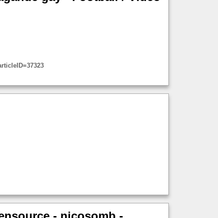
articleID=37323
pensource - nicosomb -