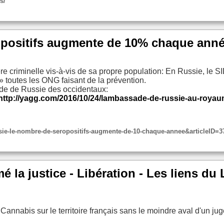
s/
positifs augmente de 10% chaque année
riminelle vis-à-vis de sa propre population: En Russie, le SI
 » toutes les ONG faisant de la prévention.
ade de Russie des occidentaux:
/http://yagg.com/2016/10/24/lambassade-de-russie-au-roya
ussie-le-nombre-de-seropositifs-augmente-de-10-chaque-annee&articleID=3
 la justice - Libération - Les liens d
Cannabis sur le territoire français sans le moindre aval d'un juge