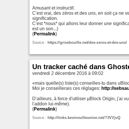
Amusant et instructif.
C'est vrai, des zéros et des uns, en soit ça ne 
signification.
C'est *nous* qui allons leur donner une significatio
est un son...)
(
Permalink
)
Source :
https://grisebouille.net/des-zeros-et-des-uns/
Un tracker caché dans Ghoste
vendredi 2 décembre 2016 à 09:02
«mais quelle(s) liste(s) conseilles-tu dans uBlo
Moi je conseillerais ces réglages:
http://sebsa
D'ailleurs, à force d'utiliser µBlock Origin, j'a
l'addon lui-même).
(
Permalink
)
Source :
http://links.kevinvuilleumier.net/?3VVjvQ