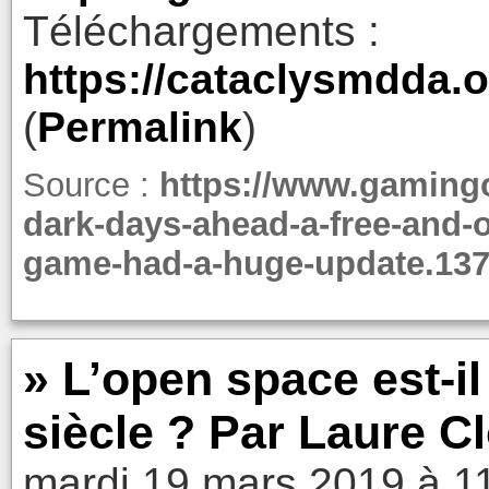
Téléchargements :
https://cataclysmdda.o
(
Permalink
)
Source :
https://www.gamingo
dark-days-ahead-a-free-and-
game-had-a-huge-update.13
» L’open space est-i
siècle ? Par Laure Cl
mardi 19 mars 2019 à 1