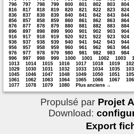
796
797
798
799
800
801
802
803
804
816
817
818
819
820
821
822
823
824
836
837
838
839
840
841
842
843
844
856
857
858
859
860
861
862
863
864
876
877
878
879
880
881
882
883
884
896
897
898
899
900
901
902
903
904
916
917
918
919
920
921
922
923
924
936
937
938
939
940
941
942
943
944
956
957
958
959
960
961
962
963
964
976
977
978
979
980
981
982
983
984
996
997
998
999
1000
1001
1002
1003
1013
1014
1015
1016
1017
1018
1019
102
1029
1030
1031
1032
1033
1034
1035
103
1045
1046
1047
1048
1049
1050
1051
105
1061
1062
1063
1064
1065
1066
1067
106
1077
1078
1079
1080
Plus anciens →
Propulsé par
Projet 
Download:
configu
Export fic