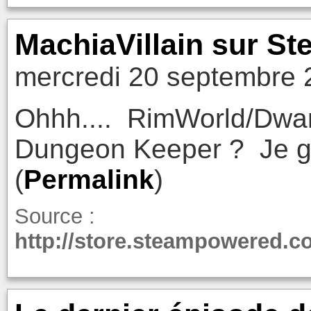
MachiaVillain sur S
mercredi 20 septembre 
Ohhh.... RimWorld/Dwar
Dungeon Keeper ? Je ga
(
Permalink
)
Source :
http://store.steampowered.c