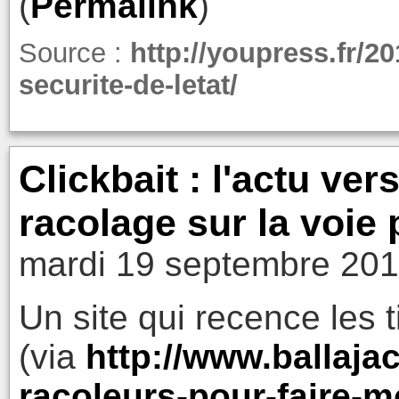
(
Permalink
)
Source :
http://youpress.fr/2
securite-de-letat/
Clickbait : l'actu ver
racolage sur la voie 
mardi 19 septembre 201
Un site qui recence les ti
(via
http://www.ballajac
racoleurs-pour-faire-m