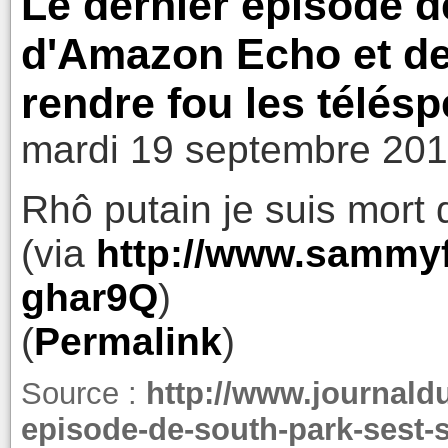
Le dernier épisode d
d'Amazon Echo et d
rendre fou les télés
mardi 19 septembre 201
Rhô putain je suis mort d
(via
http://www.sammyfi
ghar9Q
)
(
Permalink
)
Source :
http://www.journald
episode-de-south-park-sest-