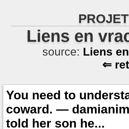
PROJET
Liens en vra
source:
Liens e
⇐ re
You need to understa
coward. — damianimat
told her son he...